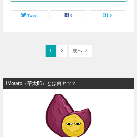
Tweet
0
0
1
2
次へ
iMotaro（芋太郎）とは何ヤツ？