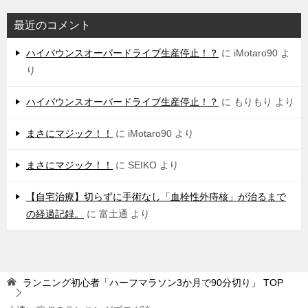
最近のコメント
ハイバウンスオーバードライブ生産停止！？
に
iMotaro90
よ
り
ハイバウンスオーバードライブ生産停止！？
に
もりもり
より
まさにマジック！！
に
iMotaro90
より
まさにマジック！！
に
SEIKO
より
【自宅治療】切らずに手術なし「血栓性外痔核」が治るまで
の経過記録。
に
富土通
より
ランニング初心者「ハーフマラソン3か月で90分切り」
TOP