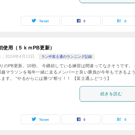
Tweet
0
0
初使用（５ｋｍPB更新）
日：
2024年4月13日
ラン中富土通のランニング記録
ぶりのPB更新。10秒。 今継続している練習は間違ってなさそうです。 
川越マラソンを毎年一緒に走るメンバーと良い勝負が今年もできるよ
します。 “やるからには勝つ”斬り！！ 【富土通ふどつう】
続きを読む
Tweet
0
0