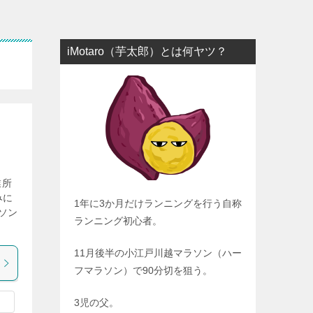
iMotaro（芋太郎）とは何ヤツ？
業所
みに
1年に3か月だけランニングを行う自称
ソン
ランニング初心者。
11月後半の小江戸川越マラソン（ハー
フマラソン）で90分切を狙う。
3児の父。