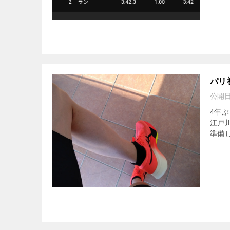
パリ
公開
4年
江戸
準備