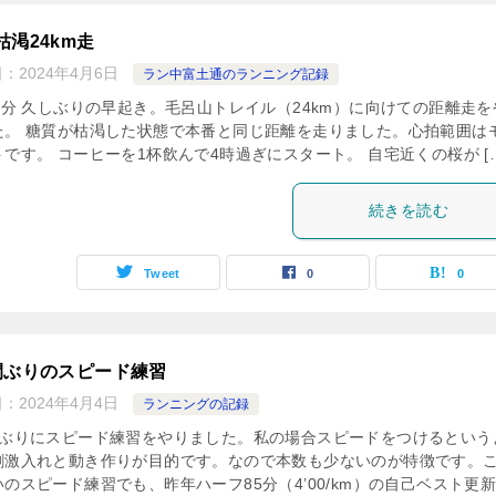
枯渇24km走
日：
2024年4月6日
ラン中富土通のランニング記録
50分 久しぶりの早起き。毛呂山トレイル（24km）に向けての距離走を
た。 糖質が枯渇した状態で本番と同じ距離を走りました。心拍範囲は
です。 コーヒーを1杯飲んで4時過ぎにスタート。 自宅近くの桜が […
続きを読む
Tweet
0
0
間ぶりのスピード練習
日：
2024年4月4日
ランニングの記録
間ぶりにスピード練習をやりました。私の場合スピードをつけるという
刺激入れと動き作りが目的です。なので本数も少ないのが特徴です。
のスピード練習でも、昨年ハーフ85分（4’00/km）の自己ベスト更