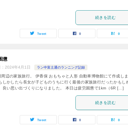
続きを読む
Tweet
0
0
困憊
日：
2024年4月1日
ラン中富土通のランニング記録
湖周辺の家族旅行。 伊香保 おもちゃと人形 自動車博物館にて作成し
 もしかしたら長女が子どものうちに行く最後の家族旅行だったかもし
 良い思い出づくりになりました。 本日は疲労困憊で1km（6R […]
続きを読む
Tweet
0
0