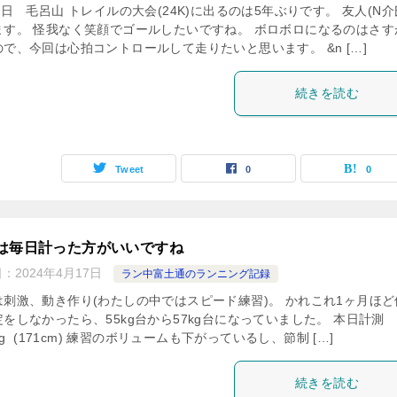
1日 毛呂山 トレイルの大会(24K)に出るのは5年ぶりです。 友人(N介
ます。 怪我なく笑顔でゴールしたいですね。 ボロボロになるのはさす
で、今回は心拍コントロールして走りたいと思います。 &n […]
続きを読む
Tweet
0
0
は毎日計った方がいいですね
日：
2024年4月17日
ラン中富土通のランニング記録
は刺激、動き作り(わたしの中ではスピード練習)。 かれこれ1ヶ月ほど
定をしなかったら、55kg台から57kg台になっていました。 本日計
0kg (171cm) 練習のボリュームも下がっているし、節制 […]
続きを読む