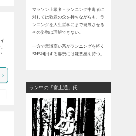
マラソン上級者＝ランニング中毒者に
対しては敬意の念を持ちながらも、ラ
ンニングを人生哲学にまで発展させる
その姿勢は理解できない。
レイ
一方で意識高い系がランニングを軽く
着。
い
SNS利用する姿勢には嫌悪感を持つ。
ラン中の「富土通」氏