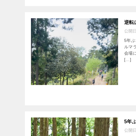
逆転
公開
5年
ルマ
会場
[…]
5年
公開