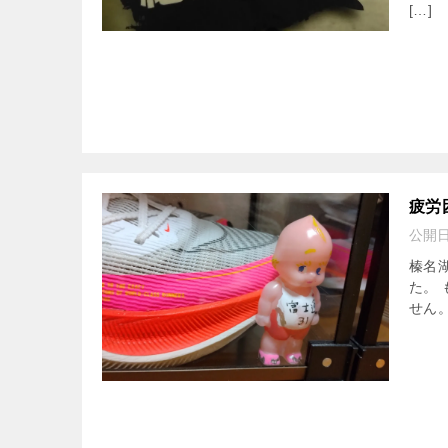
[…]
疲労
公開
榛名
た。
せん。