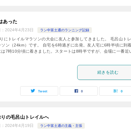
はあった
日：
2024年4月23日
ラン中富土通のランニング記録
ぶりにトレイルマラソンの大会に友人と参加してきました。 毛呂山ト
ラソン（24km）です。 自宅を6時過ぎに出発。友人宅に6時半頃に到
には7時10分頃に着きました。スタートは8時半ですが、会場に一番近
続きを読む
Tweet
0
0
ぶりの毛呂山トレイルへ
日：
2024年4月19日
ラン中富土通の主義・主張