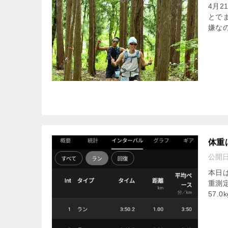
4月2
とで
嫌なの
体重
公開
本日
重測
57.