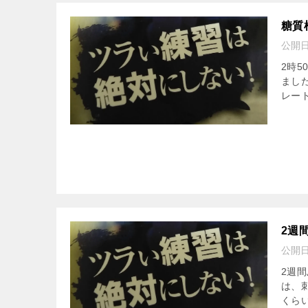
糖質
公開
2時
まし
レート
2週
公開
2週
は、
くらい