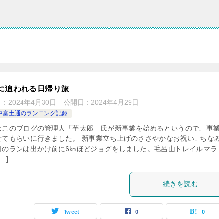
に追われる日帰り旅
日：
2024年4月30日
公開日：
2024年4月29日
中富土通のランニング記録
はこのブログの管理人「芋太郎」氏が新事業を始めるというので、事
せてもらいに行きました。 新事業立ち上げのささやかなお祝い↓ ちな
日のランは出かけ前に6㎞ほどジョグをしました。毛呂山トレイルマラ
…]
続きを読む
Tweet
0
0