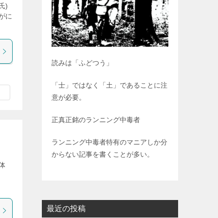
氏)
がに
読みは「ふどつう」
「士」ではなく「土」であることに注
意が必要。
正真正銘のランニング中毒者
ランニング中毒者特有のマニアしか分
からない記事を書くことが多い。
体
測
最近の投稿