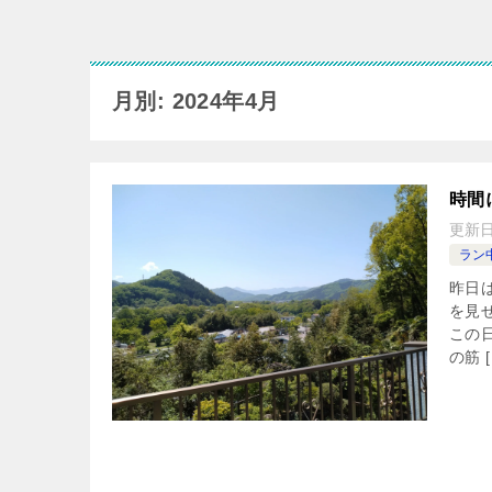
月別: 2024年4月
時間
更新
ラン
昨日
を見
この
の筋 [