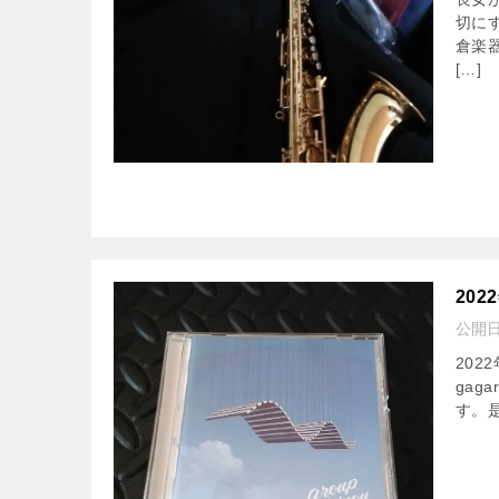
切に
倉楽
[…]
20
公開
202
gag
す。是