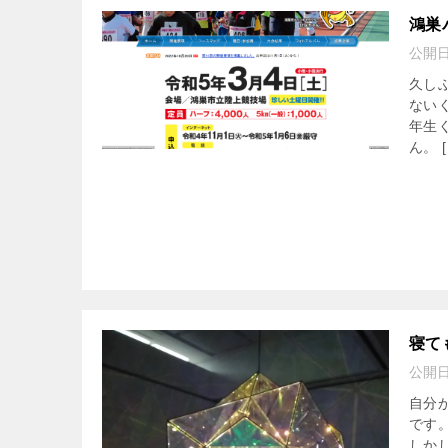
鴻巣
公開
久し
ない
年生
ん。 [
寝て
公開
自分
です
しか