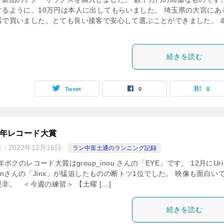
するように、10万円は本人に出してもらいました。 埼玉県の大宮にあ
器で買いました。とても良い接客で安心して選ぶことができました。 &
続きを読む
Tweet
0
0
22年レコード大賞
日：
2022年12月16日
ラン中富土通のランニング記録
2年ボクのレコード大賞はgroup_inou さんの「EYE」です。 12月にUri
arnさんの「Jinx」が猛追したものの断トツ1位でした。 映像も面白い
非。 ＜今週の練習＞ 【土曜 […]
続きを読む