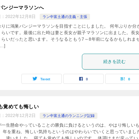
パンジーマラソンへ
日：
2022年12月8日
ラン中富土通の主義・主張
ぶりに鴻巣パンジーマラソンを目指すことにしました。 何年ぶりか分
くらいです。最後に出た時は妻と長女が親子マラソンに出ました。長女
くらいだったと思います。そうなるともう7～8年前になるかもしれま
…]
続きを読む
Tweet
0
0
も覚めても悔しい
日：
2022年12月2日
ラン中富土通のランニング記録
が一生懸命やっていることの勝負に負けるというのは、やはり悔しい
。 年を重ね、悔しい気持ちというのはやわらいでいくと思っていまし
し、違いました。 寝ても覚めても悔しいのです。 体調はまだ戻ってい