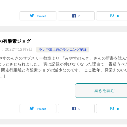
Tweet
0
0
の有酸素ジョグ
日：
2022年12月9日
ラン中富土通のランニング記録
みやすのんきのサブスリー教室より 「みやすのんき」さんの新書を読ん
はっとさせられました。 実は記録が伸びなくなった理由で一番疑うべ
月間走行距離と有酸素ジョグの減少なのです。 ここ数年、見栄えのい
…]
続きを読む
Tweet
0
0