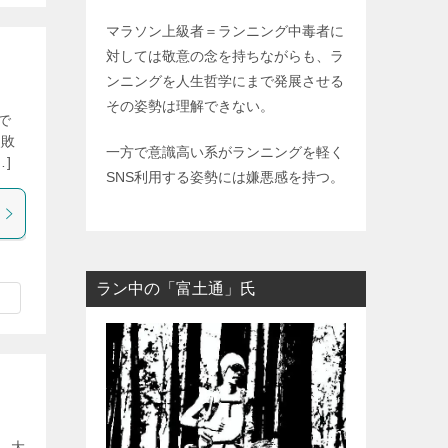
マラソン上級者＝ランニング中毒者に
対しては敬意の念を持ちながらも、ラ
ンニングを人生哲学にまで発展させる
その姿勢は理解できない。
で
失敗
一方で意識高い系がランニングを軽く
]
SNS利用する姿勢には嫌悪感を持つ。
ラン中の「富土通」氏
 大