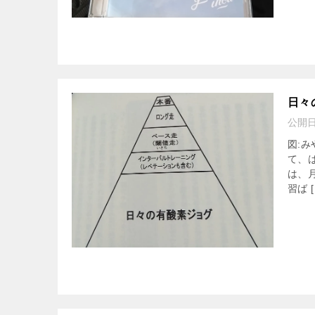
日々
公開
図:
て、
は、
習ば [