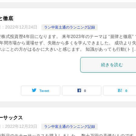
と徹底
日：
2022年12月24日
ラン中富土通のランニング記録
株式投資歴4年目になります。 来年2023年のテーマは “規律と徹底” 
3年間市場から退場せず、失敗から多くを学んできました。 成功より
学ぶことの方がはるかに大きいと感じます。 知識があっても行動(ト […
続きを読む
Tweet
0
0
ーサックス
日：
2022年12月23日
ラン中富土通のランニング記録
が新品のテナーサックスを購入しました。 数十万円の高価なものです。