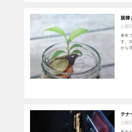
規律
公開
来年で
す。
から
テナ
公開
長女