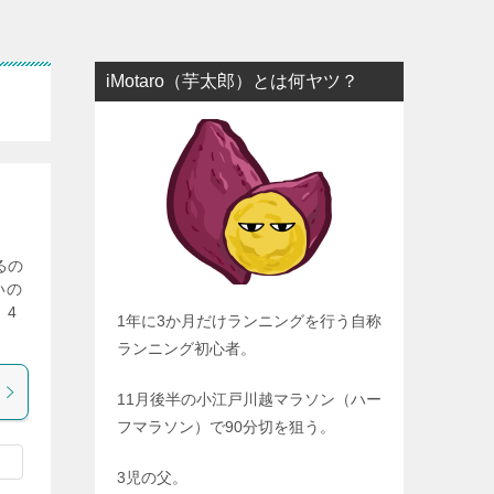
iMotaro（芋太郎）とは何ヤツ？
るの
いの
、4
1年に3か月だけランニングを行う自称
ランニング初心者。
11月後半の小江戸川越マラソン（ハー
フマラソン）で90分切を狙う。
3児の父。