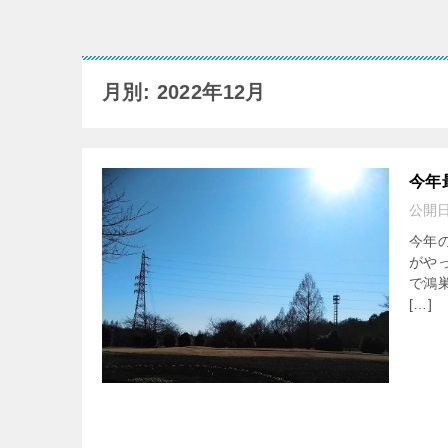
月別: 2022年12月
今年
公開
今年
がや
で鴻
[…]