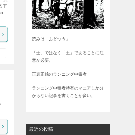
る下
n
読みは「ふどつう」
「士」ではなく「土」であることに注
意が必要。
正真正銘のランニング中毒者
ランニング中毒者特有のマニアしか分
からない記事を書くことが多い。
で
最近の投稿