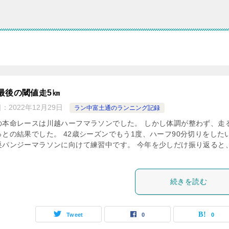
最後の閾値走5㎞
日：
2022年12月29日
ラン中富土通のランニング記録
の本命レースは川越ハーフマラソンでした。 しかし体調が整わず、走
っとの結果でした。 42歳シーズンでもう1度、ハーフ90分切りをした
巣パンジーマラソンに向けて練習中です。 今年を少しだけ振り返ると
続きを読む
Tweet
0
0