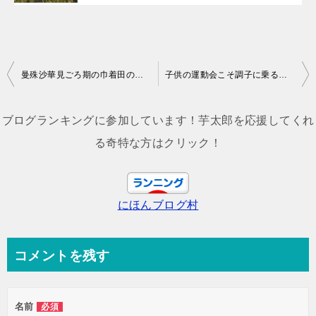
投
曼殊沙華見ごろ期の巾着田の渋滞はなかなかにヤバい…
子供の運動会こそ調子に乗るのがランニング中毒者たちだ！
稿
ナ
ブログランキングに参加しています！芋太郎を応援してくれ
ビ
る奇特な方はクリック！
ゲ
ー
にほんブログ村
シ
ョ
ン
コメントを残す
名前
必須