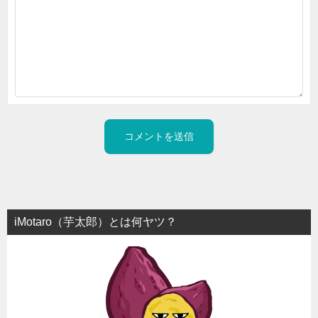
iMotaro（芋太郎）とは何ヤツ？