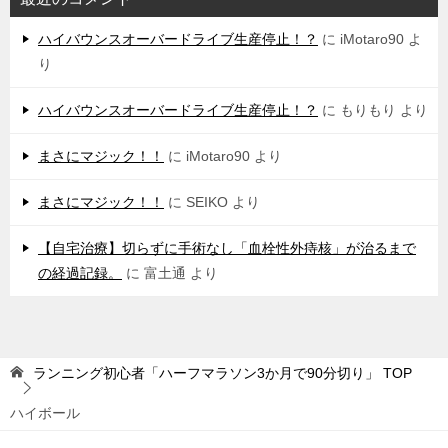
ハイバウンスオーバードライブ生産停止！？
に
iMotaro90
よ
り
ハイバウンスオーバードライブ生産停止！？
に
もりもり
より
まさにマジック！！
に
iMotaro90
より
まさにマジック！！
に
SEIKO
より
【自宅治療】切らずに手術なし「血栓性外痔核」が治るまで
の経過記録。
に
富土通
より
ランニング初心者「ハーフマラソン3か月で90分切り」
TOP
ハイボール