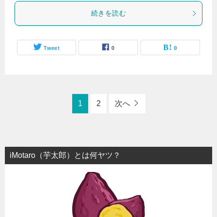
続きを読む
Tweet
0
0
1
2
次へ
iMotaro（芋太郎）とは何ヤツ？