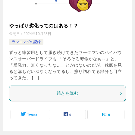
やっぱり劣化ってのはある！？
公開日：
2024年10月23日
ランニングの記録
ずっと練習用として履き続けてきたワークマンのハイバウ
ンスオーバードライブも 「そろそろ寿命かなぁ～」と。
「反発力、無くなったな…」とかはないのだが、靴底を見
ると溝もだいぶなくなってるし、擦り切れてる部分も目立
ってきた。 […]
続きを読む
Tweet
0
0