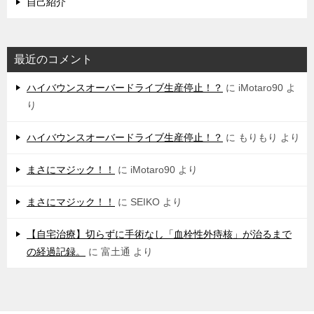
自己紹介
最近のコメント
ハイバウンスオーバードライブ生産停止！？
に
iMotaro90
よ
り
ハイバウンスオーバードライブ生産停止！？
に
もりもり
より
まさにマジック！！
に
iMotaro90
より
まさにマジック！！
に
SEIKO
より
【自宅治療】切らずに手術なし「血栓性外痔核」が治るまで
の経過記録。
に
富土通
より