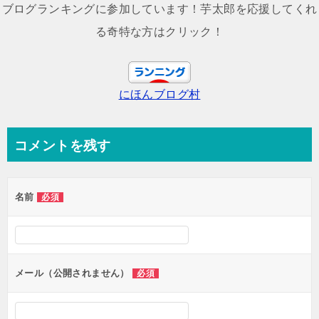
ナ
ブログランキングに参加しています！芋太郎を応援してくれ
ビ
る奇特な方はクリック！
ゲ
ー
にほんブログ村
シ
ョ
ン
コメントを残す
名前
必須
メール（公開されません）
必須