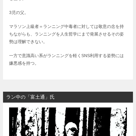
3児の父。
マラソン上級者＝ランニング中毒者に対しては敬意の念を持
ちながらも、ランニングを人生哲学にまで発展させるその姿
勢は理解できない。
一方で意識高い系がランニングを軽くSNS利用する姿勢には
嫌悪感を持つ。
ラン中の「富土通」氏