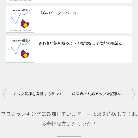
戒めのインターバル走
さあ言い訳を始めよう！根性なし芋太郎の復活だ。
投
イチジク泥棒を発見するラン！
歯医者のためアップが記事の遅れるand皆様への感謝を綴る
稿
ナ
ブログランキングに参加しています！芋太郎を応援してくれ
ビ
る奇特な方はクリック！
ゲ