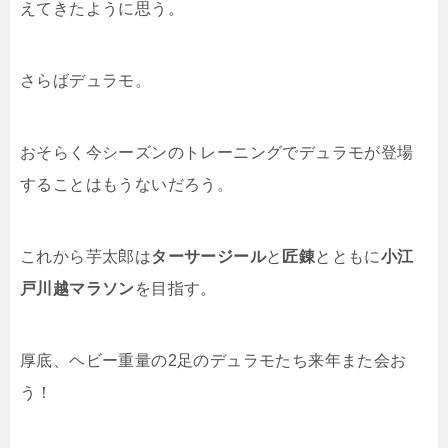
えてきたように思う。
さらばデュラモ。
おそらく今シーズンのトレーニングでデュラモが登場
することはもうないだろう。
これから芋太郎は
ターサージール
と
匠錬
とともに
小江
戸川越マラソン
を目指す。
厚底、ヘビー重量の2足のデュラモたち来年また会お
う！