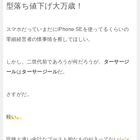
型落ち値下げ大万歳！
スマホだっていまだにiPhone SEを使ってるくらいの
零細経営者の懐事情を察してほしい。
しかし、二世代前であろうが何だろうが、
ターサージ
ール
は
ターサージール
だ。
さすがだ。
軽い。
匠錬と違い余計なブースト的なものが入ってない
シン