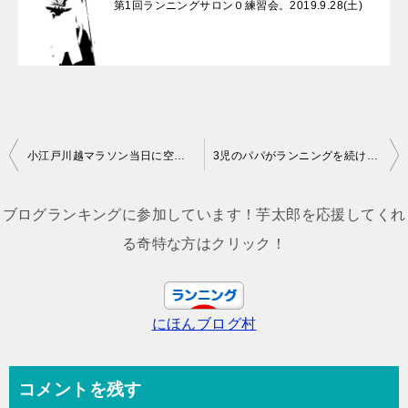
第1回ランニングサロン０練習会。2019.9.28(土)
投
小江戸川越マラソン当日に空いているトイレを教える記事
3児のパパがランニングを続けるためのコツを偉そうに語る。
稿
ナ
ブログランキングに参加しています！芋太郎を応援してくれ
ビ
る奇特な方はクリック！
ゲ
ー
にほんブログ村
シ
ョ
ン
コメントを残す