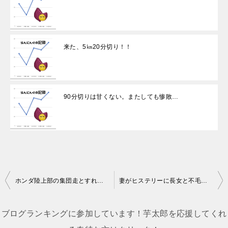
来た、5㎞20分切り！！
90分切りは甘くない。またしても惨敗…
投
ホンダ陸上部の集団走とすれ違う朝
妻がヒステリーに長女と不毛な言い争いをしている朝
稿
ナ
ブログランキングに参加しています！芋太郎を応援してくれ
ビ