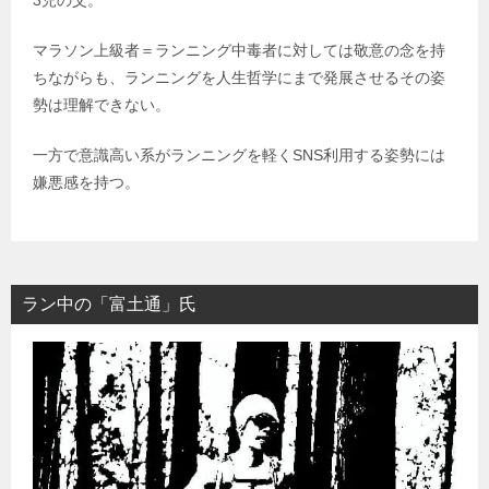
3児の父。
マラソン上級者＝ランニング中毒者に対しては敬意の念を持
ちながらも、ランニングを人生哲学にまで発展させるその姿
勢は理解できない。
一方で意識高い系がランニングを軽くSNS利用する姿勢には
嫌悪感を持つ。
ラン中の「富土通」氏