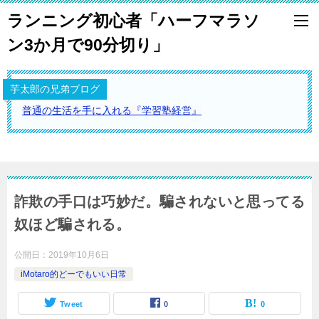
ランニング初心者「ハーフマラソ
ン3か月で90分切り」
芋太郎の兄弟ブログ
普通の生活を手に入れる『学習塾経営』
詐欺の手口は巧妙だ。騙されないと思ってる
奴ほど騙される。
公開日：
2019年10月6日
iMotaro的どーでもいい日常
Tweet
0
0