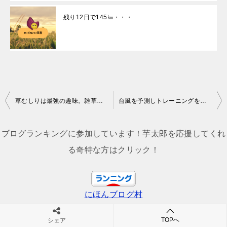
残り12日で145㎞・・・
投
草むしりは最強の趣味。雑草の種類・名前をおぼえて物知り博士を気取る。
台風を予測しトレーニングを組み立てるのが、ランニング中毒者なり。
稿
ナ
ブログランキングに参加しています！芋太郎を応援してくれ
ビ
る奇特な方はクリック！
ゲ
ー
にほんブログ村
シ
ョ
TOPへ
シェア