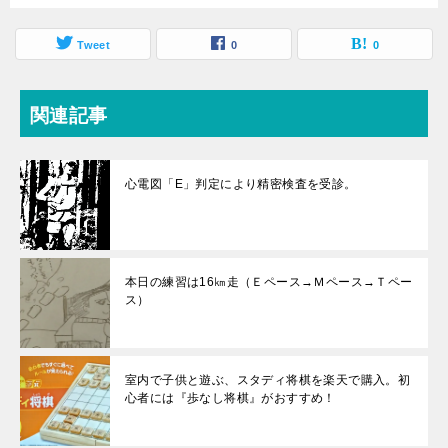
Tweet
0
0
関連記事
心電図「E」判定により精密検査を受診。
本日の練習は16㎞走（Ｅペース→Ｍペース→Ｔペー
ス）
室内で子供と遊ぶ、スタディ将棋を楽天で購入。初
心者には『歩なし将棋』がおすすめ！