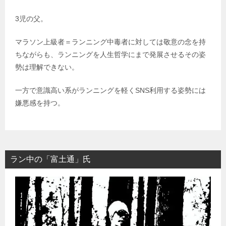
3児の父。
マラソン上級者＝ランニング中毒者に対しては敬意の念を持
ちながらも、ランニングを人生哲学にまで発展させるその姿
勢は理解できない。
一方で意識高い系がランニングを軽くSNS利用する姿勢には
嫌悪感を持つ。
ラン中の「富土通」氏