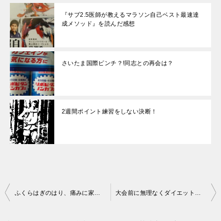
『サブ2.5医師が教えるマラソン自己ベスト最速達
成メソッド』を読んだ感想
さいたま国際ピンチ？!同志との再会は？
2週間ポイント練習をしない決断！
投
ふくらはぎのはり、痛みに家庭用低周波治療器を購入してみた。その効果は？
大会前に無理なくダイエットする方法。サラダチキン。
稿