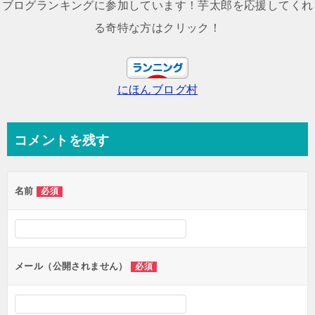
ナ
ブログランキングに参加しています！芋太郎を応援してくれ
ビ
る奇特な方はクリック！
ゲ
ー
にほんブログ村
シ
ョ
ン
コメントを残す
名前
必須
メール（公開されません）
必須