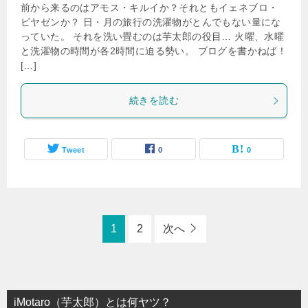
前から来るのはアモス・キルイか？それともイェネブロ・
ビヤゼンか？ 日・月の旅行の洗濯物がとんでもない量にな
っていた。 それを洗い畳むのは芋太郎の役目… 火曜、水曜
と洗濯物の時間が各2時間に迫る勢い。 ブログを書かねば！
[…]
続きを読む
Tweet
0
0
1
2
次へ
iMotaro（芋太郎）とは何ヤツ？