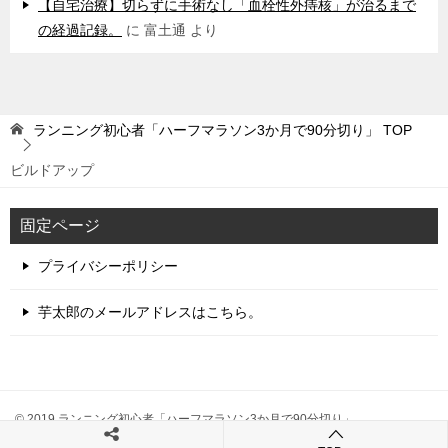
【自宅治療】切らずに手術なし「血栓性外痔核」が治るまで
の経過記録。
に
富土通
より
ランニング初心者「ハーフマラソン3か月で90分切り」
TOP
ビルドアップ
固定ページ
プライバシーポリシー
芋太郎のメールアドレスはこちら。
© 2019 ランニング初心者「ハーフマラソン3か月で90分切り」