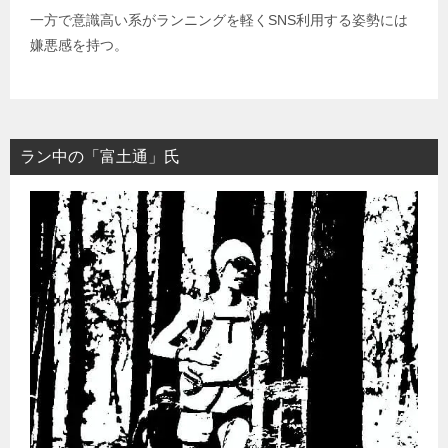
一方で意識高い系がランニングを軽くSNS利用する姿勢には
嫌悪感を持つ。
ラン中の「富土通」氏