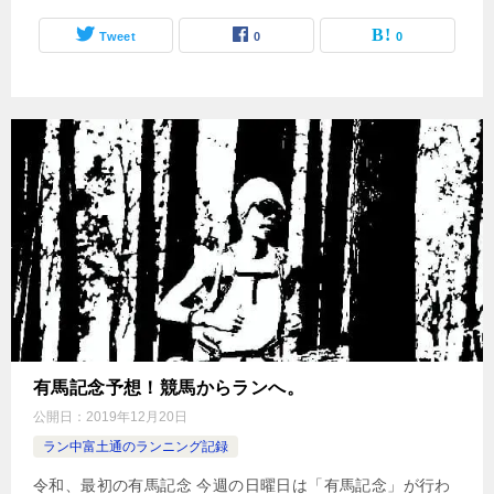
Tweet
0
0
有馬記念予想！競馬からランへ。
公開日：
2019年12月20日
ラン中富土通のランニング記録
令和、最初の有馬記念 今週の日曜日は「有馬記念」が行わ