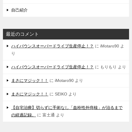
自己紹介
最近のコメント
ハイバウンスオーバードライブ生産停止！？
に
iMotaro90
よ
り
ハイバウンスオーバードライブ生産停止！？
に
もりもり
より
まさにマジック！！
に
iMotaro90
より
まさにマジック！！
に
SEIKO
より
【自宅治療】切らずに手術なし「血栓性外痔核」が治るまで
の経過記録。
に
富土通
より