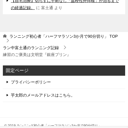
【自宅治療】切らずに手術なし「血栓性外痔核」が治るまで
の経過記録。
に
富土通
より
ランニング初心者「ハーフマラソン3か月で90分切り」
TOP
ラン中富土通のランニング記録
練習のご褒美は文明堂『銀座プリン』
固定ページ
プライバシーポリシー
芋太郎のメールアドレスはこちら。
© 2019 ランニング初心者「ハーフマラソン3か月で90分切り」