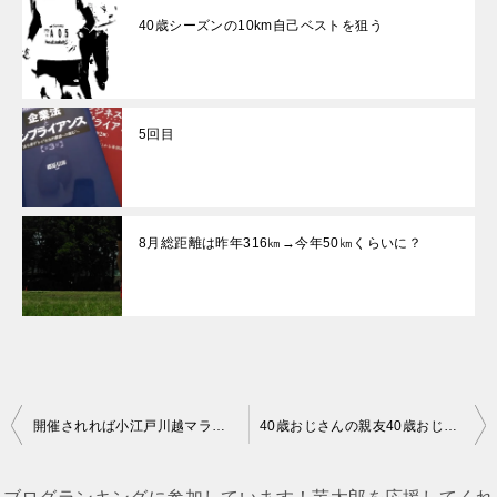
40歳シーズンの10km自己ベストを狙う
5回目
8月総距離は昨年316㎞→今年50㎞くらいに？
投
開催されれば小江戸川越マラソンのエントリーはクリック合戦か？!
40歳おじさんの親友40歳おじさん、PB更新ならず！
稿
ナ