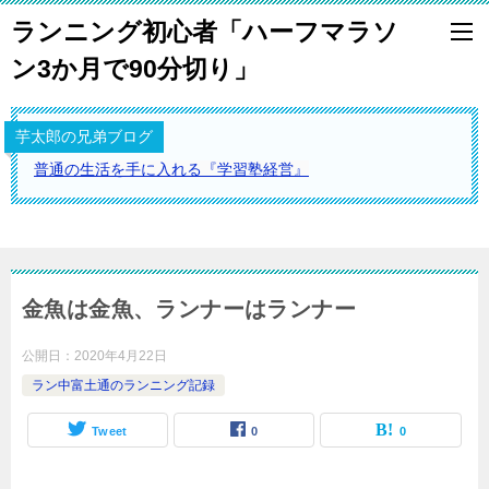
ランニング初心者「ハーフマラソ
ン3か月で90分切り」
芋太郎の兄弟ブログ
普通の生活を手に入れる『学習塾経営』
金魚は金魚、ランナーはランナー
公開日：
2020年4月22日
ラン中富土通のランニング記録
Tweet
0
0