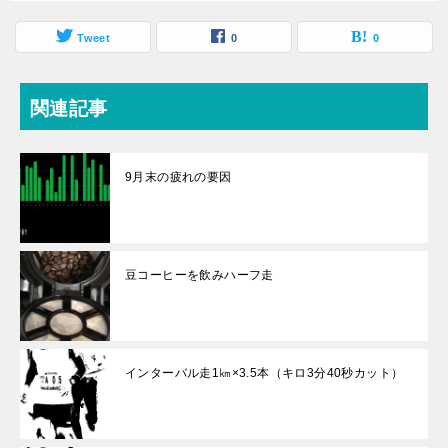
Tweet
0
0
関連記事
9月末の疲れの要因
豆コーヒーを飲みハーフ走
インターバル走1㎞×3.5本（キロ3分40秒カット）