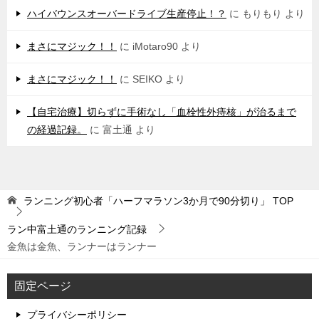
ハイバウンスオーバードライブ生産停止！？
に
もりもり
より
まさにマジック！！
に
iMotaro90
より
まさにマジック！！
に
SEIKO
より
【自宅治療】切らずに手術なし「血栓性外痔核」が治るまで
の経過記録。
に
富土通
より
ランニング初心者「ハーフマラソン3か月で90分切り」
TOP
ラン中富土通のランニング記録
金魚は金魚、ランナーはランナー
固定ページ
プライバシーポリシー