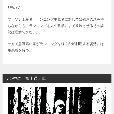
3児の父。
マラソン上級者＝ランニング中毒者に対しては敬意の念を持
ちながらも、ランニングを人生哲学にまで発展させるその姿
勢は理解できない。
一方で意識高い系がランニングを軽くSNS利用する姿勢には
嫌悪感を持つ。
ラン中の「富土通」氏