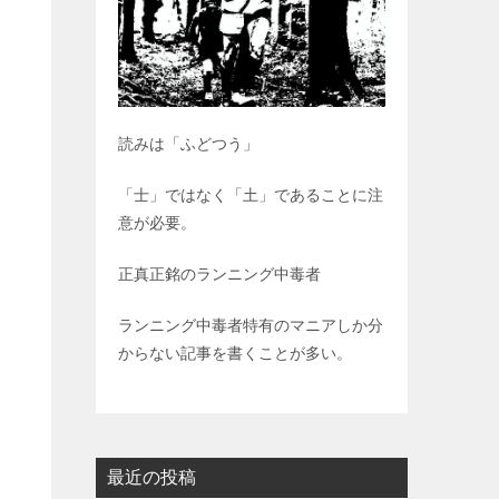
読みは「ふどつう」
「士」ではなく「土」であることに注
意が必要。
正真正銘のランニング中毒者
ランニング中毒者特有のマニアしか分
からない記事を書くことが多い。
最近の投稿