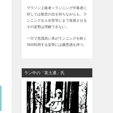
マラソン上級者＝ランニング中毒者に
対しては敬意の念を持ちながらも、ラ
ンニングを人生哲学にまで発展させる
その姿勢は理解できない。
一方で意識高い系がランニングを軽く
SNS利用する姿勢には嫌悪感を持つ。
ラン中の「富土通」氏