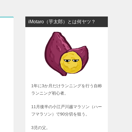
iMotaro（芋太郎）とは何ヤツ？
1年に3か月だけランニングを行う自称
ランニング初心者。
11月後半の小江戸川越マラソン（ハー
フマラソン）で90分切を狙う。
3児の父。