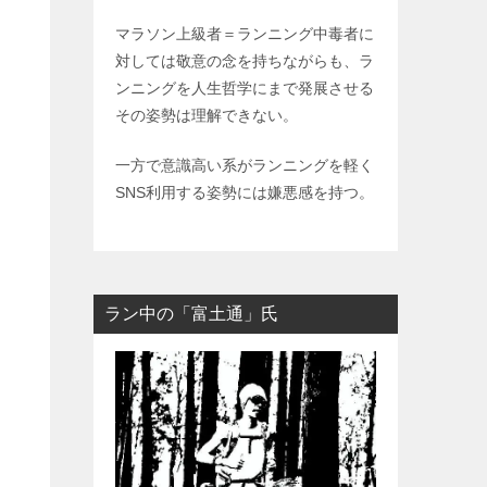
マラソン上級者＝ランニング中毒者に
対しては敬意の念を持ちながらも、ラ
ンニングを人生哲学にまで発展させる
その姿勢は理解できない。
一方で意識高い系がランニングを軽く
SNS利用する姿勢には嫌悪感を持つ。
ラン中の「富土通」氏