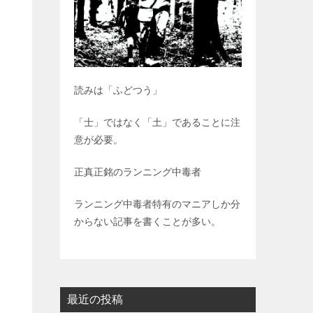
読みは「ふどつう」
「士」ではなく「土」であることに注
意が必要。
正真正銘のランニング中毒者
ランニング中毒者特有のマニアしか分
からない記事を書くことが多い。
最近の投稿