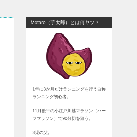
iMotaro（芋太郎）とは何ヤツ？
1年に3か月だけランニングを行う自称
ランニング初心者。
11月後半の小江戸川越マラソン（ハー
フマラソン）で90分切を狙う。
3児の父。