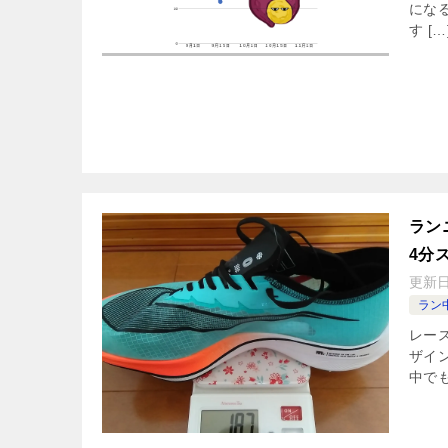
にな
す […
ラン
4分
更新
ラン
レー
ザイン
中でも