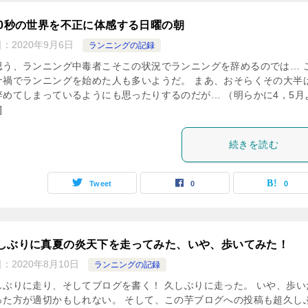
30秒の世界を不正に体感する日曜の朝
日：
2020年9月6日
ランニングの記録
思う、ランニング中毒者こそこの状況でランニングを辞めるのでは… 
ナ禍でランニングを始めた人も多いようだ。 まあ、おそらくその大半
辞めてしまっているようにも思ったりするのだが… （明らかに4，5月
]
続きを読む
Tweet
0
0
しぶりに真夏の炎天下を走ってみた、いや、歩いてみた！
日：
2020年8月10日
ランニングの記録
しぶりに走り、そしてブログを書く！ 久しぶりに走った。 いや、歩い
った方が適切かもしれない。 そして、この芋ブログへの投稿も超久し