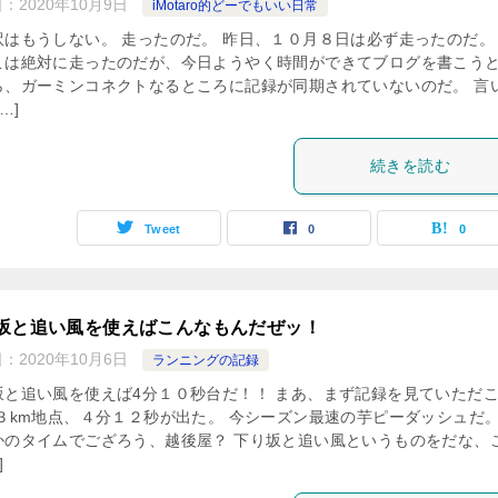
日：
2020年10月9日
iMotaro的どーでもいい日常
訳はもうしない。 走ったのだ。 昨日、１０月８日は必ず走ったのだ。
こは絶対に走ったのだが、今日ようやく時間ができてブログを書こう
ら、ガーミンコネクトなるところに記録が同期されていないのだ。 言
…]
続きを読む
Tweet
0
0
坂と追い風を使えばこんなもんだぜッ！
日：
2020年10月6日
ランニングの記録
坂と追い風を使えば4分１０秒台だ！！ まあ、まず記録を見ていただ
 ３km地点、４分１２秒が出た。 今シーズン最速の芋ピーダッシュだ。
かのタイムでござろう、越後屋？ 下り坂と追い風というものをだな、
]