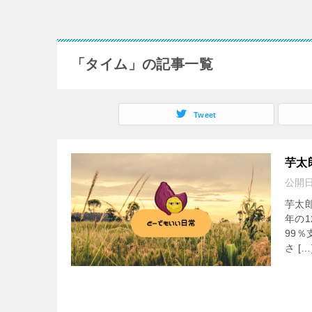
「タイム」の記事一覧
Tweet
芋太
公開
芋太
年の
99
さ […