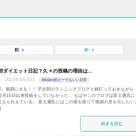
0
0
郎ダイエット日記？久々の投稿の理由は…
日：
2021年4月26日
iMotaro的どーでもいい日常
郎、順調に太る！！ 芋太郎のランニングブログと銘打っておきながら
12月15日以来投稿をしていなかった… もはやこのブログは富土通氏に
％支えられえている。 富土通氏にはこの場を借りて感謝の意を示したい
]
続きを読む