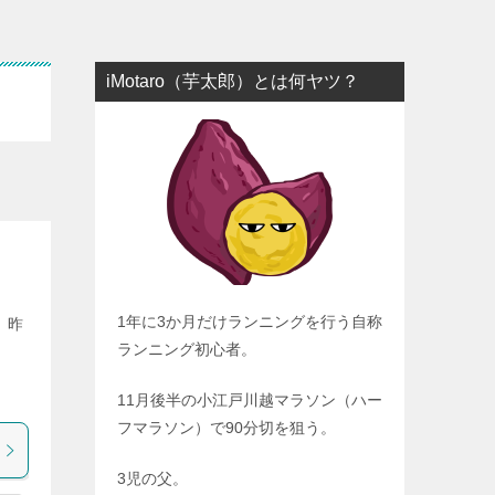
iMotaro（芋太郎）とは何ヤツ？
1年に3か月だけランニングを行う自称
、昨
ランニング初心者。
。
11月後半の小江戸川越マラソン（ハー
フマラソン）で90分切を狙う。
3児の父。