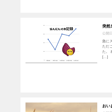
突然
公開
急に
ただ
た。
[…]
おい