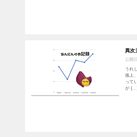
異次
公開
うれ
係上
って
が […