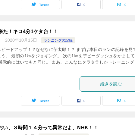
Tweet
0
0
来た！キロ4分1ケタ台！！
日：
2020年10月15日
ランニングの記録
スピードアップ！？なぜなに芋太郎！？ まずは本日のランの記録を見
こう。 最初の1㎞をジョギング。 次の1㎞を芋ピーダッシュをかまし
 感覚的にはいつもと同じ。 まあ、こんなにタラタラしかトレーニング
続きを読む
Tweet
0
0
おい、３時間１４分って異常だよ、NHK！！