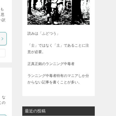
 も
と思
い訳
読みは「ふどつう」
「士」ではなく「土」であることに注
意が必要。
正真正銘のランニング中毒者
ランニング中毒者特有のマニアしか分
からない記事を書くことが多い。
こ
 な
この
最近の投稿