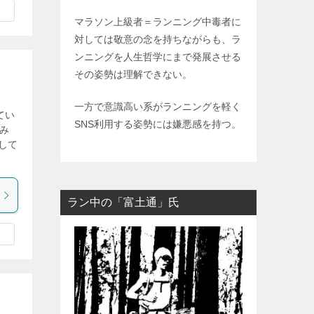
マラソン上級者＝ランニング中毒者に
対しては敬意の念を持ちながらも、ラ
ンニングを人生哲学にまで発展させる
その姿勢は理解できない。
一方で意識高い系がランニングを軽く
てい
SNS利用する姿勢には嫌悪感を持つ。
てみ
して
ラン中の「富土通」氏