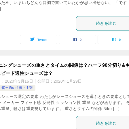
るため、いまいちどんな口調で書いていたかが思い出せない。 「です
]
続きを読む
Tweet
0
0
ニングシューズの重さとタイムの関係は？ハーフ90分切り&
スピード適性シューズは？
日：
2020年3月15日
公開日：
2020年1月29日
中富土通の主義・主張
スシューズ選定の要素 わたしがレースシューズを選ぶときの要素として
 メーカー フィット感 反発性 クッション性 重量 などがあります。 
重量、軽さは重要視しています。 重さとタイムの関係 Nike […]
続きを読む