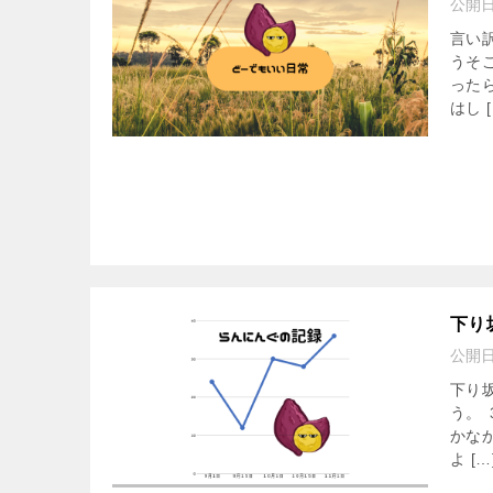
公開
言い
うそ
った
はし [
下り
公開
下り
う。
かな
よ […