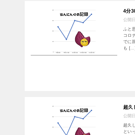
4分
公開
ふと
コロ
でに
も […
超久
公開
超久
とい