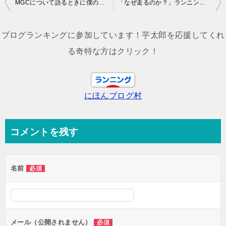
投
MGCについて語るときに僕の語ること
「なぜ走るのか？」ランニングにはまる人が行きつく質問。
稿
ナ
ブログランキングに参加しています！芋太郎を応援してくれ
ビ
る奇特な方はクリック！
ゲ
ー
にほんブログ村
シ
ョ
ン
コメントを残す
名前
必須
メール（公開されません）
必須