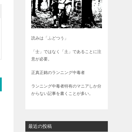
読みは「ふどつう」
「士」ではなく「土」であることに注
意が必要。
正真正銘のランニング中毒者
ランニング中毒者特有のマニアしか分
からない記事を書くことが多い。
最近の投稿