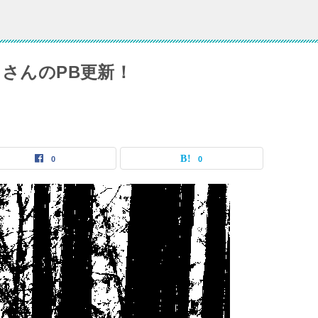
じさんのPB更新！
0
0