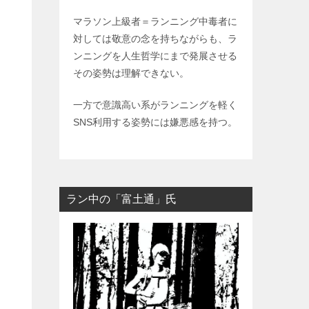
マラソン上級者＝ランニング中毒者に
対しては敬意の念を持ちながらも、ラ
ンニングを人生哲学にまで発展させる
その姿勢は理解できない。
一方で意識高い系がランニングを軽く
SNS利用する姿勢には嫌悪感を持つ。
ラン中の「富土通」氏