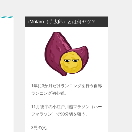
iMotaro（芋太郎）とは何ヤツ？
1年に3か月だけランニングを行う自称
ランニング初心者。
11月後半の小江戸川越マラソン（ハー
フマラソン）で90分切を狙う。
3児の父。