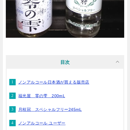
目次
ノンアルコール日本酒が買える販売店
福光屋 零の雫 200mⅬ
月桂冠 スペシャルフリー245mⅬ
ノンアルコール ユーザー