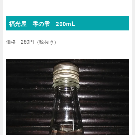
福光屋 零の雫 200mⅬ
価格 280円（税抜き）