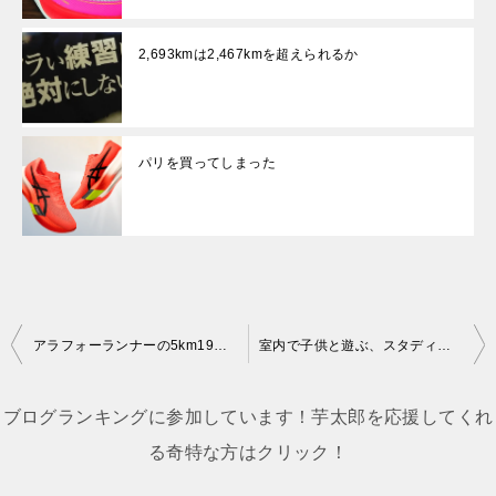
2,693kmは2,467kmを超えられるか
パリを買ってしまった
投
アラフォーランナーの5km19分切り練習方法(1ヶ月前練習から)
室内で子供と遊ぶ、スタディ将棋を楽天で購入。初心者には『歩なし将棋』がおすすめ！
稿
ナ
ブログランキングに参加しています！芋太郎を応援してくれ
ビ
る奇特な方はクリック！
ゲ