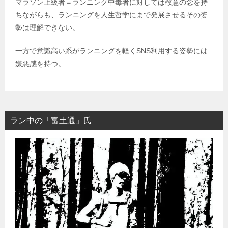
マラソン上級者＝ランニング中毒者に対しては敬意の念を持
ちながらも、ランニングを人生哲学にまで発展させるその姿
勢は理解できない。
一方で意識高い系がランニングを軽くSNS利用する姿勢には
嫌悪感を持つ。
ラン中の「富土通」氏