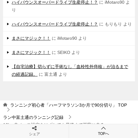
ハイバウンスオーバードライブ生産停止！？
に
iMotaro90
よ
り
ハイバウンスオーバードライブ生産停止！？
に
もりもり
より
まさにマジック！！
に
iMotaro90
より
まさにマジック！！
に
SEIKO
より
【自宅治療】切らずに手術なし「血栓性外痔核」が治るまで
の経過記録。
に
富土通
より
ランニング初心者「ハーフマラソン3か月で90分切り」
TOP
ラン中富土通のランニング記録
16km走ペース設定をはずしても最後まで丁寧に走る
TOPへ
シェア