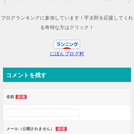
稿
ナ
ブログランキングに参加しています！芋太郎を応援してくれ
ビ
る奇特な方はクリック！
ゲ
ー
にほんブログ村
シ
ョ
ン
コメントを残す
名前
必須
メール（公開されません）
必須