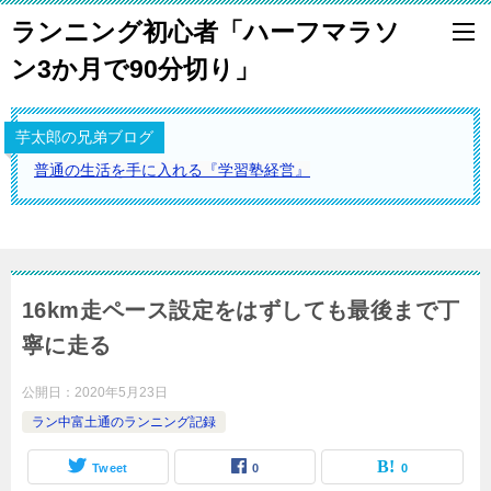
ランニング初心者「ハーフマラソ
ン3か月で90分切り」
芋太郎の兄弟ブログ
普通の生活を手に入れる『学習塾経営』
16km走ペース設定をはずしても最後まで丁
寧に走る
公開日：
2020年5月23日
ラン中富土通のランニング記録
Tweet
0
0