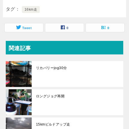
タグ
16km走
Tweet
0
0
関連記事
リカバリーjog30分
ロングジョグ再開
15kmビルドアップ走