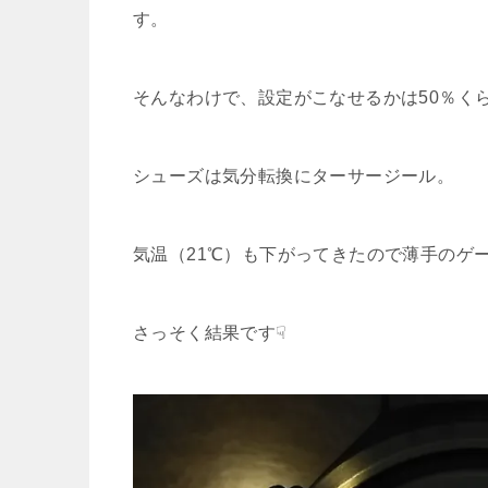
す。
そんなわけで、設定がこなせるかは50％く
シューズは気分転換にターサージール。
気温（21℃）も下がってきたので薄手のゲ
さっそく結果です☟