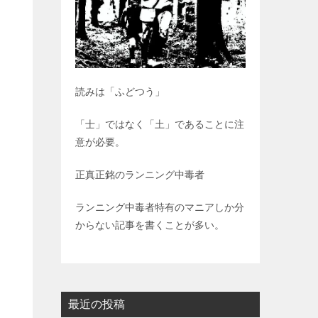
読みは「ふどつう」
「士」ではなく「土」であることに注
意が必要。
正真正銘のランニング中毒者
ランニング中毒者特有のマニアしか分
からない記事を書くことが多い。
最近の投稿