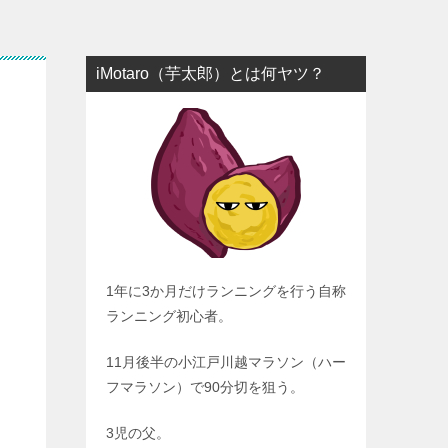
iMotaro（芋太郎）とは何ヤツ？
1年に3か月だけランニングを行う自称
ランニング初心者。
11月後半の小江戸川越マラソン（ハー
フマラソン）で90分切を狙う。
3児の父。