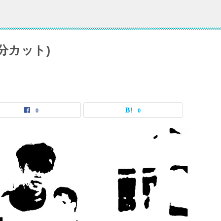
分カット)
0
0