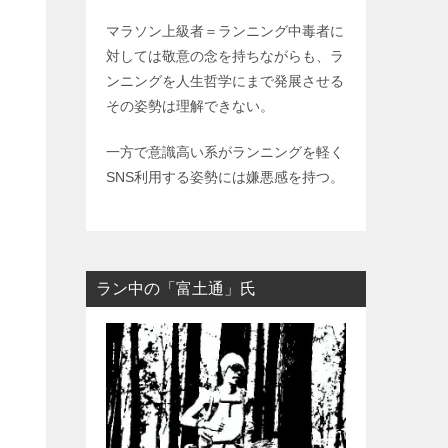
マラソン上級者＝ランニング中毒者に
対しては敬意の念を持ちながらも、ラ
ンニングを人生哲学にまで発展させる
その姿勢は理解できない。
一方で意識高い系がランニングを軽く
SNS利用する姿勢には嫌悪感を持つ。
ラン中の「富土通」氏