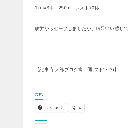
1km×3本＋250m レスト70秒
疲労からセーブしましたが、結果いい感じ
【記事:芋太郎ブログ富土通(フドツウ)】
共有:
Facebook
X