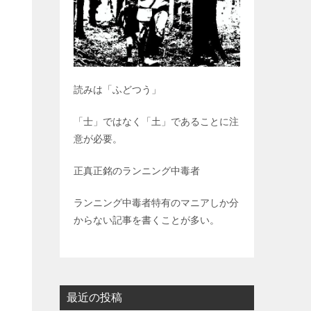
読みは「ふどつう」
「士」ではなく「土」であることに注
意が必要。
正真正銘のランニング中毒者
ランニング中毒者特有のマニアしか分
からない記事を書くことが多い。
最近の投稿