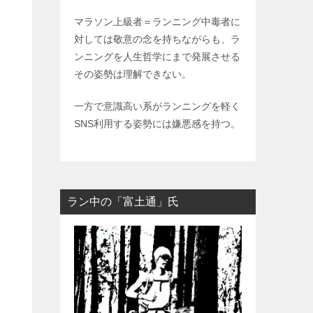
マラソン上級者＝ランニング中毒者に
対しては敬意の念を持ちながらも、ラ
ンニングを人生哲学にまで発展させる
その姿勢は理解できない。
一方で意識高い系がランニングを軽く
SNS利用する姿勢には嫌悪感を持つ。
ラン中の「富土通」氏