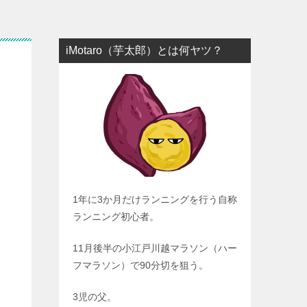
iMotaro（芋太郎）とは何ヤツ？
1年に3か月だけランニングを行う自称
ランニング初心者。
11月後半の小江戸川越マラソン（ハー
フマラソン）で90分切を狙う。
3児の父。