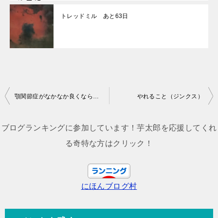
トレッドミル あと63日
投
顎関節症がなかなか良くならない。これからはフローを。
やれること（ジンクス）
稿
ナ
ブログランキングに参加しています！芋太郎を応援してくれ
ビ
る奇特な方はクリック！
ゲ
ー
にほんブログ村
シ
ョ