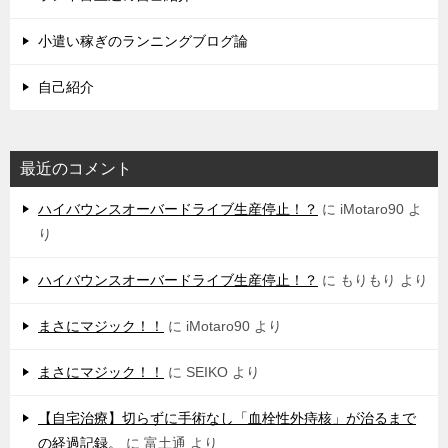
小遣い稼ぎのランニングブログ論
自己紹介
最近のコメント
ハイバウンスオーバードライブ生産停止！？
に
iMotaro90
よ
り
ハイバウンスオーバードライブ生産停止！？
に
もりもり
より
まさにマジック！！
に
iMotaro90
より
まさにマジック！！
に
SEIKO
より
【自宅治療】切らずに手術なし「血栓性外痔核」が治るまで
の経過記録。
に
富土通
より