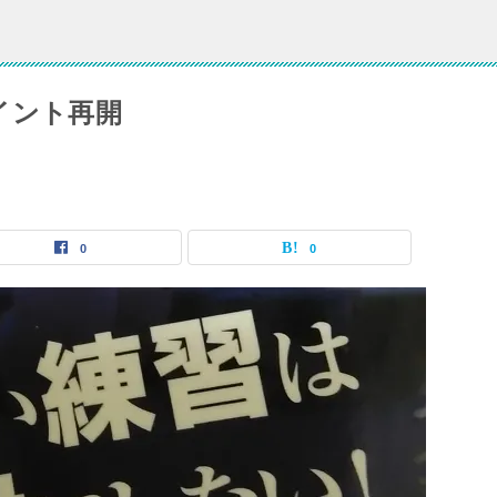
イント再開
0
0