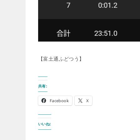
【富土通ふどつう】
共有:
Facebook
X
いいね: