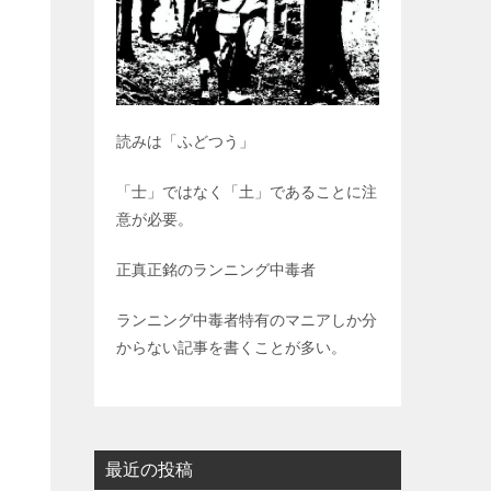
読みは「ふどつう」
「士」ではなく「土」であることに注
意が必要。
正真正銘のランニング中毒者
ランニング中毒者特有のマニアしか分
からない記事を書くことが多い。
最近の投稿