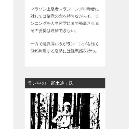
マラソン上級者＝ランニング中毒者に
対しては敬意の念を持ちながらも、ラ
ンニングを人生哲学にまで発展させる
その姿勢は理解できない。
一方で意識高い系がランニングを軽く
SNS利用する姿勢には嫌悪感を持つ。
ラン中の「富土通」氏