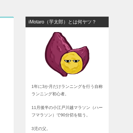
iMotaro（芋太郎）とは何ヤツ？
1年に3か月だけランニングを行う自称
ランニング初心者。
11月後半の小江戸川越マラソン（ハー
フマラソン）で90分切を狙う。
3児の父。