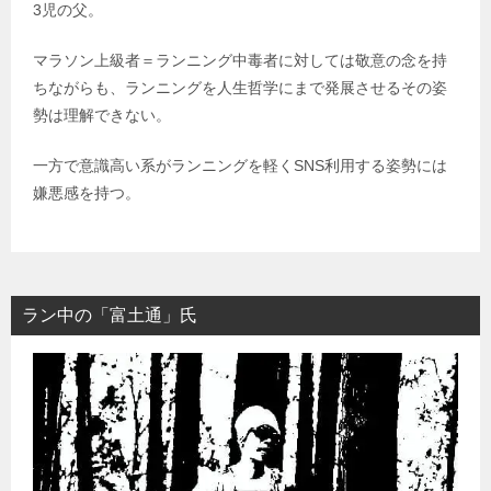
3児の父。
マラソン上級者＝ランニング中毒者に対しては敬意の念を持
ちながらも、ランニングを人生哲学にまで発展させるその姿
勢は理解できない。
一方で意識高い系がランニングを軽くSNS利用する姿勢には
嫌悪感を持つ。
ラン中の「富土通」氏