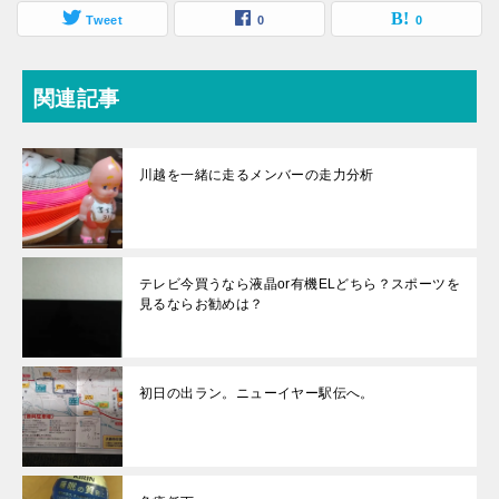
Tweet
0
0
関連記事
川越を一緒に走るメンバーの走力分析
テレビ今買うなら液晶or有機ELどちら？スポーツを
見るならお勧めは？
初日の出ラン。ニューイヤー駅伝へ。