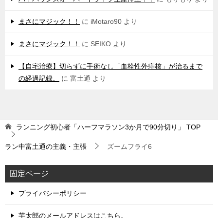
まさにマジック！！
に
iMotaro90
より
まさにマジック！！
に
SEIKO
より
【自宅治療】切らずに手術なし「血栓性外痔核」が治るまで
の経過記録。
に
富土通
より
ランニング初心者「ハーフマラソン3か月で90分切り」
TOP
ラン中富土通の主義・主張
ズームフライ6
固定ページ
プライバシーポリシー
芋太郎のメールアドレスはこちら。