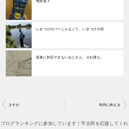
免疫低下
いきつけのバーじゃなくて、いきつけの沼
若者に対応できないおじさん、それ僕も。
投
さすが
年内に終える
稿
ナ
ブログランキングに参加しています！芋太郎を応援してくれ