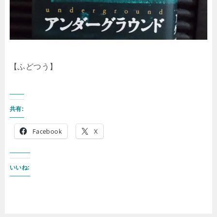
【ふどつう】
共有:
Facebook
X
いいね: