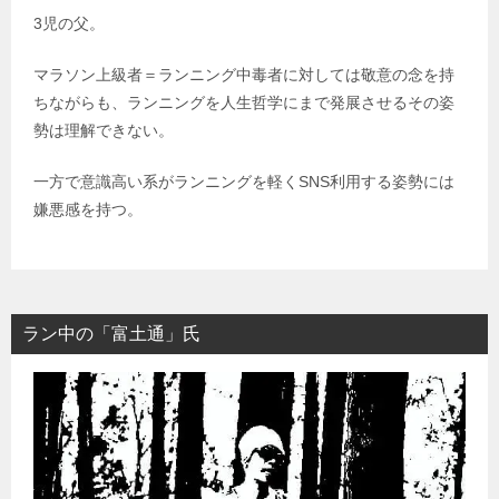
3児の父。
マラソン上級者＝ランニング中毒者に対しては敬意の念を持
ちながらも、ランニングを人生哲学にまで発展させるその姿
勢は理解できない。
一方で意識高い系がランニングを軽くSNS利用する姿勢には
嫌悪感を持つ。
ラン中の「富土通」氏