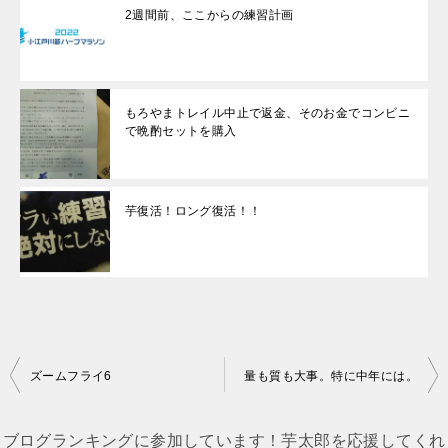
2週間前、ここからの練習計画
もろやまトレイル中止で返金、そのお金でコンビニ
で晩酌セットを購入
芋復活！ロング復活！！
投
ズームフライ6
量も質も大事。特に中年には。
稿
ナ
ブログランキングに参加しています！芋太郎を応援してくれ