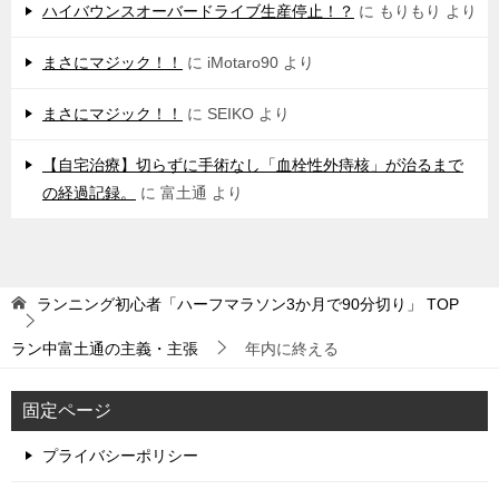
ハイバウンスオーバードライブ生産停止！？
に
もりもり
より
まさにマジック！！
に
iMotaro90
より
まさにマジック！！
に
SEIKO
より
【自宅治療】切らずに手術なし「血栓性外痔核」が治るまで
の経過記録。
に
富土通
より
ランニング初心者「ハーフマラソン3か月で90分切り」
TOP
ラン中富土通の主義・主張
年内に終える
固定ページ
プライバシーポリシー