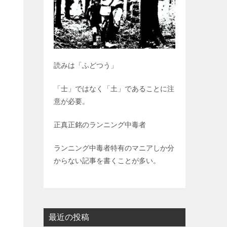
読みは「ふどつう」
「士」ではなく「土」であることに注
意が必要。
正真正銘のランニング中毒者
ランニング中毒者特有のマニアしか分
からない記事を書くことが多い。
最近の投稿