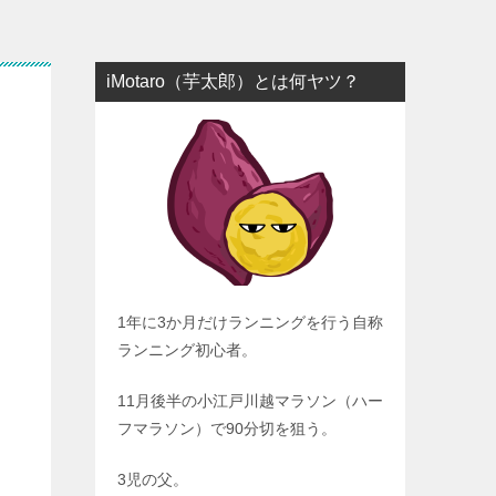
iMotaro（芋太郎）とは何ヤツ？
1年に3か月だけランニングを行う自称
ランニング初心者。
11月後半の小江戸川越マラソン（ハー
フマラソン）で90分切を狙う。
3児の父。