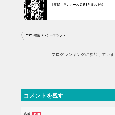
【実録】ランナーの節酒3年間の推移。
投
2025鴻巣パンジーマラソン
稿
ナ
ブログランキングに参加していま
ビ
ゲ
ー
シ
ョ
コメントを残す
ン
名前
必須