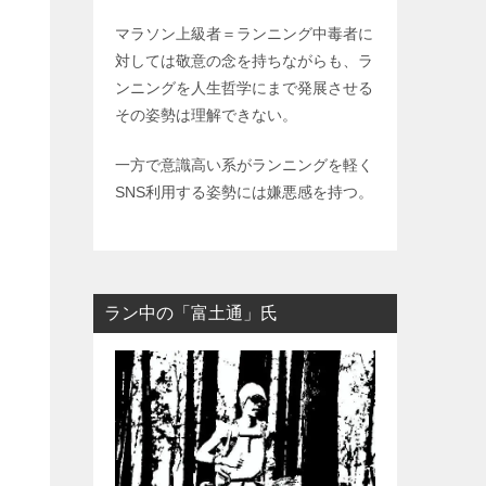
マラソン上級者＝ランニング中毒者に
対しては敬意の念を持ちながらも、ラ
ンニングを人生哲学にまで発展させる
その姿勢は理解できない。
一方で意識高い系がランニングを軽く
SNS利用する姿勢には嫌悪感を持つ。
ラン中の「富土通」氏