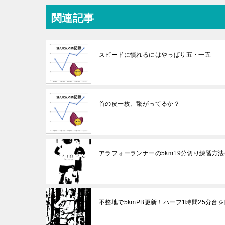
関連記事
スピードに慣れるにはやっぱり五・一五
首の皮一枚、繋がってるか？
アラフォーランナーの5km19分切り練習方法
不整地で5kmPB更新！ハーフ1時間25分台