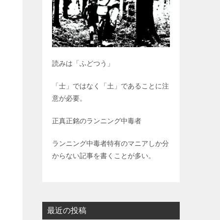
読みは「ふどつう」
「士」ではなく「土」であることに注
意が必要。
正真正銘のランニング中毒者
ランニング中毒者特有のマニアしか分
からない記事を書くことが多い。
最近の投稿