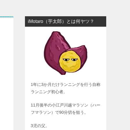
iMotaro（芋太郎）とは何ヤツ？
1年に3か月だけランニングを行う自称
ランニング初心者。
11月後半の小江戸川越マラソン（ハー
フマラソン）で90分切を狙う。
3児の父。