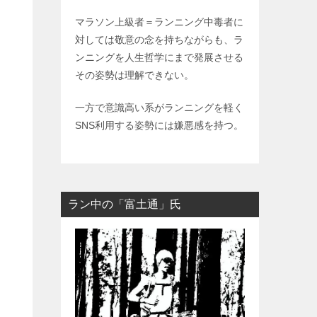
マラソン上級者＝ランニング中毒者に
対しては敬意の念を持ちながらも、ラ
ンニングを人生哲学にまで発展させる
その姿勢は理解できない。
一方で意識高い系がランニングを軽く
SNS利用する姿勢には嫌悪感を持つ。
ラン中の「富土通」氏