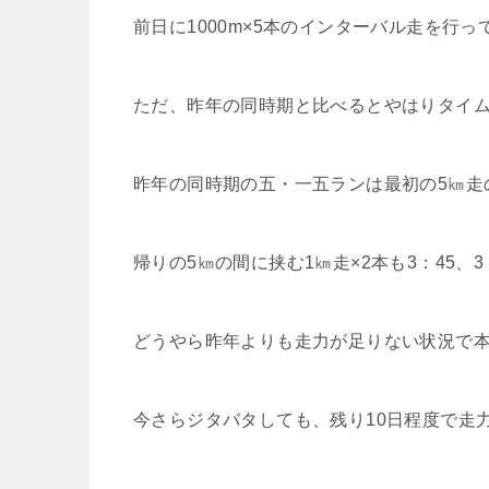
前日に1000m×5本のインターバル走を行
ただ、昨年の同時期と比べるとやはりタイ
昨年の同時期の五・一五ランは最初の5㎞走の平
帰りの5㎞の間に挟む1㎞走×2本も3：45、
どうやら昨年よりも走力が足りない状況で
今さらジタバタしても、残り10日程度で走