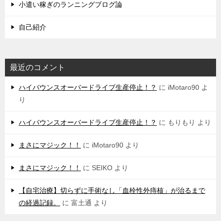
小遣い稼ぎのランニングブログ論
自己紹介
最近のコメント
ハイバウンスオーバードライブ生産停止！？
に
iMotaro90
よ
り
ハイバウンスオーバードライブ生産停止！？
に
もりもり
より
まさにマジック！！
に
iMotaro90
より
まさにマジック！！
に
SEIKO
より
【自宅治療】切らずに手術なし「血栓性外痔核」が治るまで
の経過記録。
に
富土通
より