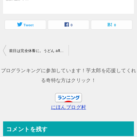
Tweet
0
0
投
前日は完全休養に。うどん after うどん。
稿
ナ
ブログランキングに参加しています！芋太郎を応援してくれ
ビ
る奇特な方はクリック！
ゲ
ー
にほんブログ村
シ
ョ
ン
コメントを残す