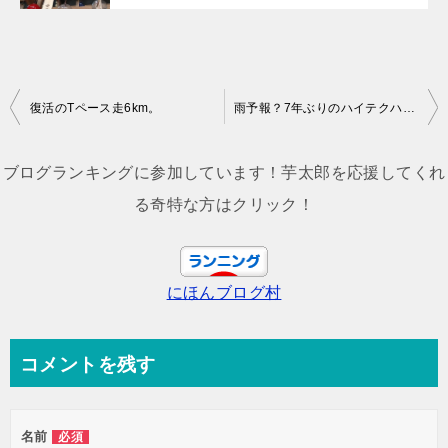
投
復活のTペース走6km。
雨予報？7年ぶりのハイテクハーフマラソン。
稿
ナ
ブログランキングに参加しています！芋太郎を応援してくれ
ビ
る奇特な方はクリック！
ゲ
ー
にほんブログ村
シ
ョ
ン
コメントを残す
名前
必須