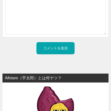
iMotaro（芋太郎）とは何ヤツ？