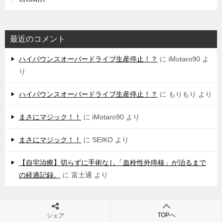
最近のコメント
ハイバウンスオーバードライブ生産停止！？
に
iMotaro90
よ
り
ハイバウンスオーバードライブ生産停止！？
に
もりもり
より
まさにマジック！！
に
iMotaro90
より
まさにマジック！！
に
SEIKO
より
【自宅治療】切らずに手術なし「血栓性外痔核」が治るまで
の経過記録。
に
富土通
より
TOPへ
シェア