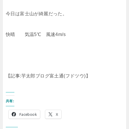
今日は富士山が綺麗だった。
快晴 気温5℃ 風速4m/s
【記事:芋太郎ブログ富土通(フドツウ)】
共有:
Facebook
X