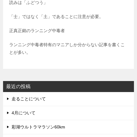
読みは「ふどつう」
「士」ではなく「土」であることに注意が必要。
正真正銘のランニング中毒者
ランニング中毒者特有のマニアしか分からない記事を書くこ
とが多い。
最近の投稿
走ることについて
4月について
彩湖ウルトラマラソン60km