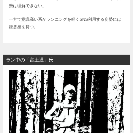
勢は理解できない。
一方で意識高い系がランニングを軽くSNS利用する姿勢には
嫌悪感を持つ。
ラン中の「富土通」氏