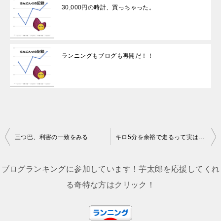
30,000円の時計、買っちゃった。
ランニングもブログも再開だ！！
投
三つ巴、利害の一致をみる
キロ5分を余裕で走るって実はスゴイぞ？
稿
ナ
ブログランキングに参加しています！芋太郎を応援してくれ
ビ
る奇特な方はクリック！
ゲ
ー