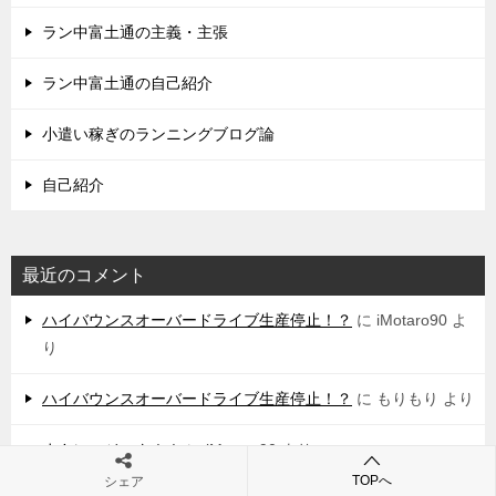
ラン中富土通の主義・主張
ラン中富土通の自己紹介
小遣い稼ぎのランニングブログ論
自己紹介
最近のコメント
ハイバウンスオーバードライブ生産停止！？
に
iMotaro90
よ
り
ハイバウンスオーバードライブ生産停止！？
に
もりもり
より
まさにマジック！！
に
iMotaro90
より
TOPへ
シェア