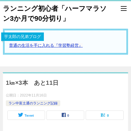
ランニング初心者「ハーフマラソ
ン3か月で90分切り」
芋太郎の兄弟ブログ
普通の生活を手に入れる『学習塾経営』
1㎞×3本 あと11日
公開日：
2022年11月16日
ラン中富土通のランニング記録
Tweet
0
0