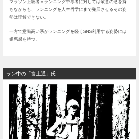
マラソン上級者＝ランニング中毒者に対しては敬意の念を持
ちながらも、ランニングを人生哲学にまで発展させるその姿
勢は理解できない。
一方で意識高い系がランニングを軽くSNS利用する姿勢には
嫌悪感を持つ。
ラン中の「富土通」氏