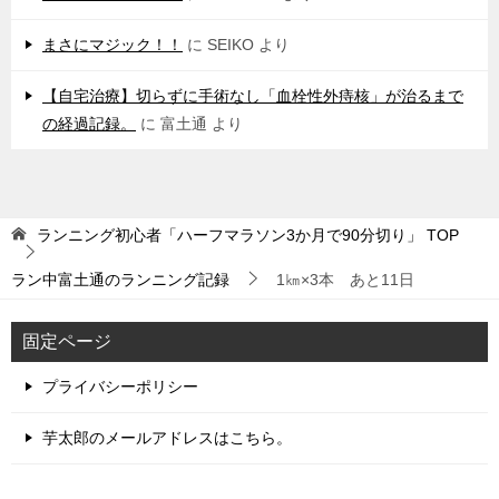
まさにマジック！！
に
SEIKO
より
【自宅治療】切らずに手術なし「血栓性外痔核」が治るまで
の経過記録。
に
富土通
より
ランニング初心者「ハーフマラソン3か月で90分切り」
TOP
ラン中富土通のランニング記録
1㎞×3本 あと11日
固定ページ
プライバシーポリシー
芋太郎のメールアドレスはこちら。