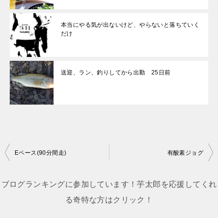
本当にやる気が出ないけど、やらないと落ちていく
だけ
送迎、ラン、釣りしてから出勤 25日前
投
Eペース(90分間走)
有酸素ジョグ
稿
ナ
ブログランキングに参加しています！芋太郎を応援してくれ
ビ
る奇特な方はクリック！
ゲ