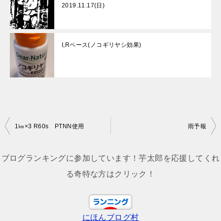
2019.11.17(日)
I,Rペース(ノコギリヤシ効果)
投
1㎞×3 R60s PTNN使用
雨予報
稿
ナ
ブログランキングに参加しています！芋太郎を応援してくれ
ビ
る奇特な方はクリック！
ゲ
ー
にほんブログ村
シ