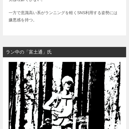
一方で意識高い系がランニングを軽くSNS利用する姿勢には
嫌悪感を持つ。
ラン中の「富土通」氏