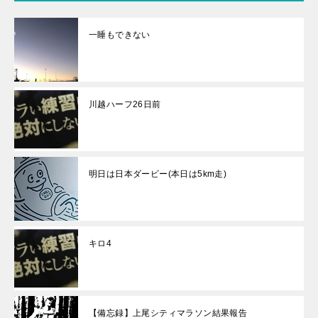
一睡もできない
川越ハーフ26日前
明日は日本ダービー(本日は5km走)
キロ4
【備忘録】上尾シティマラソン結果報告