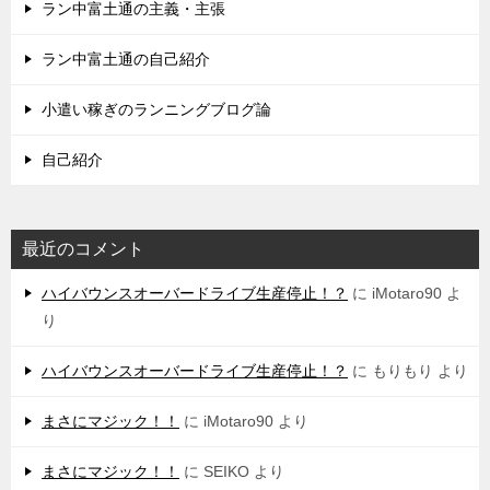
ラン中富土通の主義・主張
ラン中富土通の自己紹介
小遣い稼ぎのランニングブログ論
自己紹介
最近のコメント
ハイバウンスオーバードライブ生産停止！？
に
iMotaro90
よ
り
ハイバウンスオーバードライブ生産停止！？
に
もりもり
より
まさにマジック！！
に
iMotaro90
より
まさにマジック！！
に
SEIKO
より