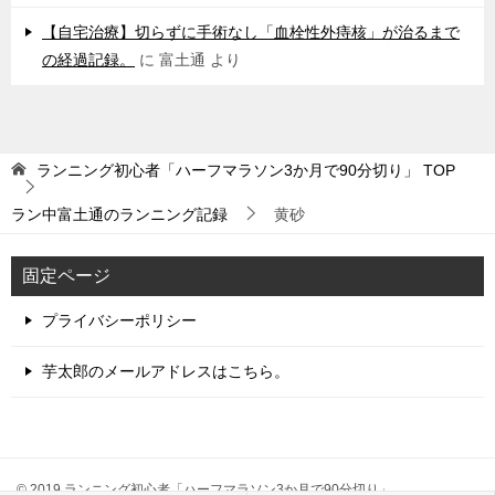
【自宅治療】切らずに手術なし「血栓性外痔核」が治るまで
の経過記録。
に
富土通
より
ランニング初心者「ハーフマラソン3か月で90分切り」
TOP
ラン中富土通のランニング記録
黄砂
固定ページ
プライバシーポリシー
芋太郎のメールアドレスはこちら。
© 2019 ランニング初心者「ハーフマラソン3か月で90分切り」