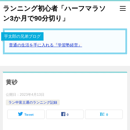
ランニング初心者「ハーフマラソ
ン3か月で90分切り」
芋太郎の兄弟ブログ
普通の生活を手に入れる『学習塾経営』
黄砂
公開日：
2023年4月13日
ラン中富土通のランニング記録
Tweet
0
0