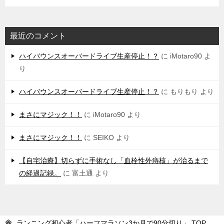
最近のコメント
ハイバウンスオーバードライブ生産停止！？
に
iMotaro90
よ
り
ハイバウンスオーバードライブ生産停止！？
に
もりもり
より
まさにマジック！！
に
iMotaro90
より
まさにマジック！！
に
SEIKO
より
【自宅治療】切らずに手術なし「血栓性外痔核」が治るまで
の経過記録。
に
富土通
より
ランニング初心者「ハーフマラソン3か月で90分切り」
TOP