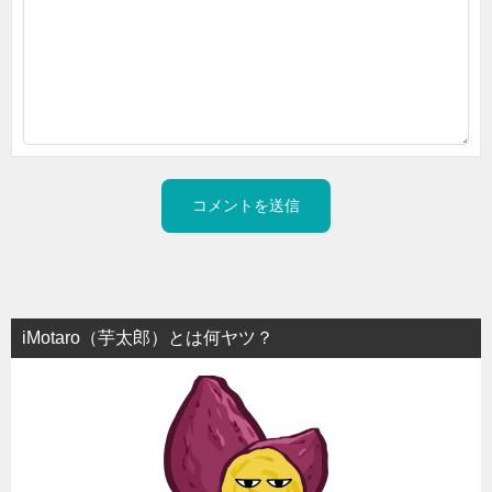
iMotaro（芋太郎）とは何ヤツ？