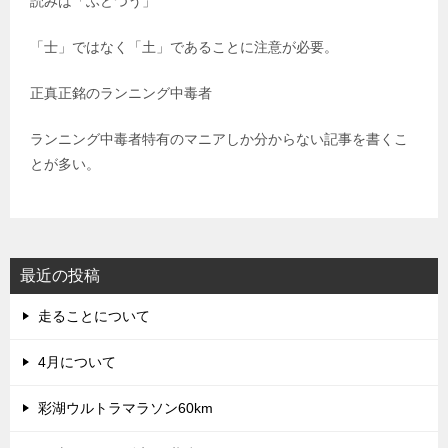
読みは「ふどつう」
「士」ではなく「土」であることに注意が必要。
正真正銘のランニング中毒者
ランニング中毒者特有のマニアしか分からない記事を書くこ
とが多い。
最近の投稿
走ることについて
4月について
彩湖ウルトラマラソン60km