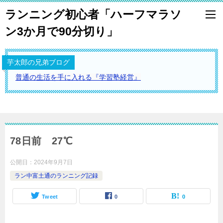
ランニング初心者「ハーフマラソ
ン3か月で90分切り」
芋太郎の兄弟ブログ
普通の生活を手に入れる『学習塾経営』
78日前 27℃
公開日：
2024年9月7日
ラン中富土通のランニング記録
Tweet
0
0