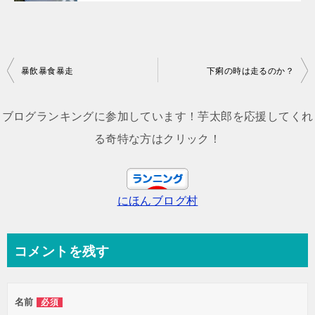
投
暴飲暴食暴走
下痢の時は走るのか？
稿
ナ
ブログランキングに参加しています！芋太郎を応援してくれ
ビ
る奇特な方はクリック！
ゲ
ー
にほんブログ村
シ
ョ
ン
コメントを残す
名前
必須