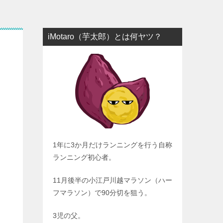
iMotaro（芋太郎）とは何ヤツ？
1年に3か月だけランニングを行う自称
ランニング初心者。
11月後半の小江戸川越マラソン（ハー
フマラソン）で90分切を狙う。
3児の父。