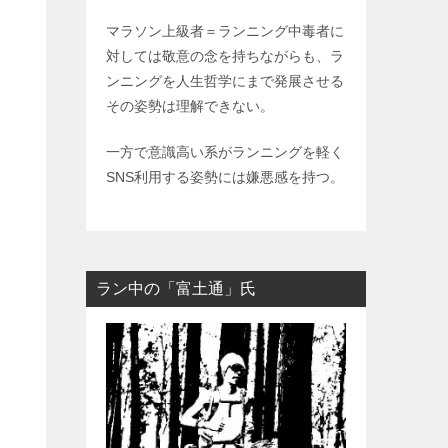
マラソン上級者＝ランニング中毒者に
対しては敬意の念を持ちながらも、ラ
ンニングを人生哲学にまで発展させる
その姿勢は理解できない。
一方で意識高い系がランニングを軽く
SNS利用する姿勢には嫌悪感を持つ。
ラン中の「富土通」氏