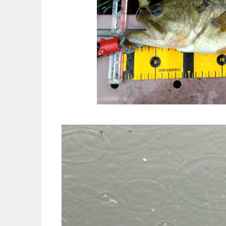
動
画
プ
レ
ー
ヤ