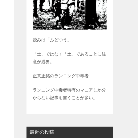
読みは「ふどつう」
「士」ではなく「土」であることに注
意が必要。
正真正銘のランニング中毒者
ランニング中毒者特有のマニアしか分
からない記事を書くことが多い。
最近の投稿