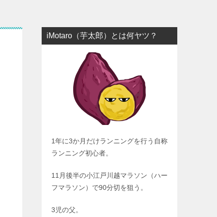
iMotaro（芋太郎）とは何ヤツ？
1年に3か月だけランニングを行う自称
ランニング初心者。
11月後半の小江戸川越マラソン（ハー
フマラソン）で90分切を狙う。
3児の父。