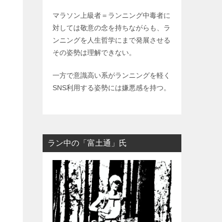
マラソン上級者＝ランニング中毒者に
対しては敬意の念を持ちながらも、ラ
ンニングを人生哲学にまで発展させる
その姿勢は理解できない。
一方で意識高い系がランニングを軽く
SNS利用する姿勢には嫌悪感を持つ。
ラン中の「富土通」氏