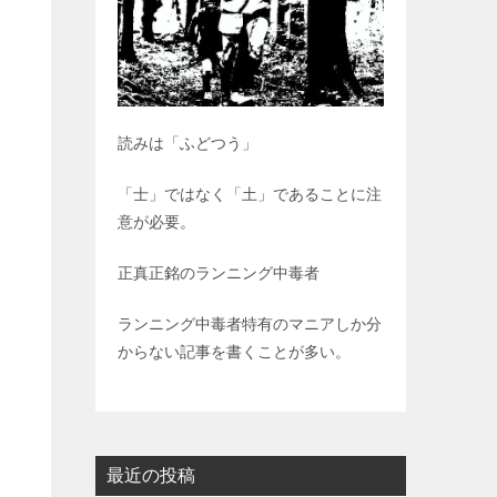
読みは「ふどつう」
「士」ではなく「土」であることに注
意が必要。
正真正銘のランニング中毒者
ランニング中毒者特有のマニアしか分
からない記事を書くことが多い。
最近の投稿