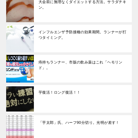
大会前に無理なくダイエットする方法。サラダチキ
ン。
インフルエンザ予防接種の効果期間。ランナーが打
つタイミング。
痔持ちランナー、市販の飲み薬はこれ「ヘモリン
ド」。
芋復活！ロング復活！！
「芋太郎」氏、ハーフ90分切り。光明が差す！