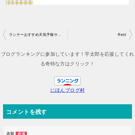
投
ランナーおすすめ天気予報サイトと気温10℃マラソン大会、ランニングウェア。
Rest
稿
ナ
ブログランキングに参加しています！芋太郎を応援してくれ
ビ
る奇特な方はクリック！
ゲ
ー
にほんブログ村
シ
ョ
ン
コメントを残す
名前
必須