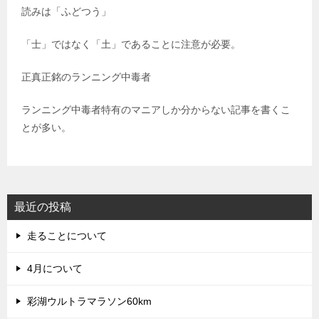
読みは「ふどつう」
「士」ではなく「土」であることに注意が必要。
正真正銘のランニング中毒者
ランニング中毒者特有のマニアしか分からない記事を書くこ
とが多い。
最近の投稿
走ることについて
4月について
彩湖ウルトラマラソン60km