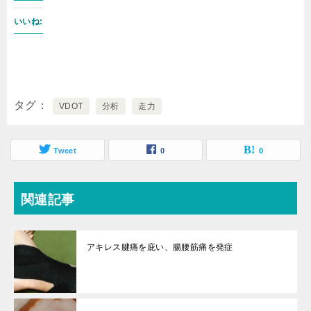
いいね:
タグ
VDOT
分析
走力
Tweet
0
0
関連記事
アキレス腱痛を庇い、腸腰筋痛を発症