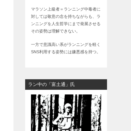
マラソン上級者＝ランニング中毒者に
対しては敬意の念を持ちながらも、ラ
ンニングを人生哲学にまで発展させる
その姿勢は理解できない。
一方で意識高い系がランニングを軽く
SNS利用する姿勢には嫌悪感を持つ。
ラン中の「富土通」氏