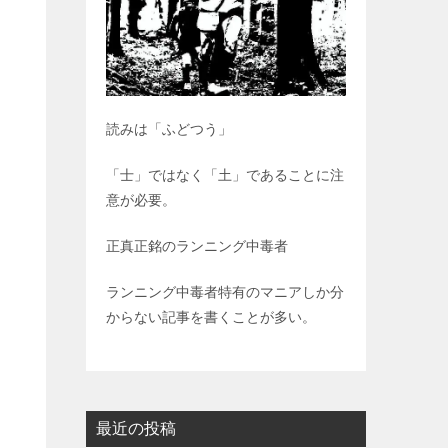
読みは「ふどつう」
「士」ではなく「土」であることに注
意が必要。
正真正銘のランニング中毒者
ランニング中毒者特有のマニアしか分
からない記事を書くことが多い。
最近の投稿