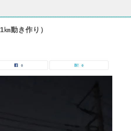
1㎞動き作り）
0
0