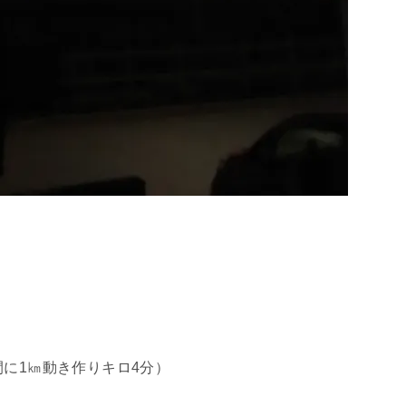
間に1㎞動き作りキロ4分）