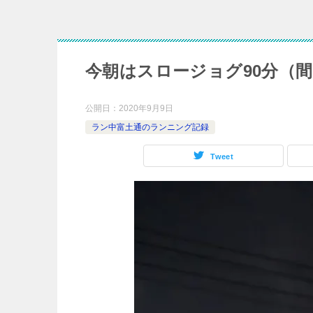
今朝はスロージョグ90分（間
公開日：
2020年9月9日
ラン中富土通のランニング記録
Tweet