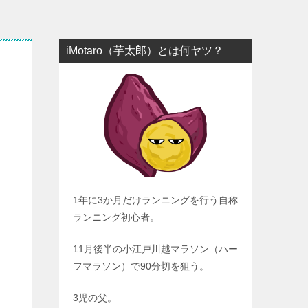
iMotaro（芋太郎）とは何ヤツ？
1年に3か月だけランニングを行う自称
ランニング初心者。
11月後半の小江戸川越マラソン（ハー
フマラソン）で90分切を狙う。
3児の父。