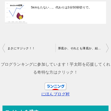
5kmもたない…。代わりは3分50秒切りで。
投
まさにマジック！！
厚底か、それとも薄底か、結局厚底か⁉
稿
ナ
ブログランキングに参加しています！芋太郎を応援してくれ
ビ
る奇特な方はクリック！
ゲ
ー
にほんブログ村
シ
ョ
ン