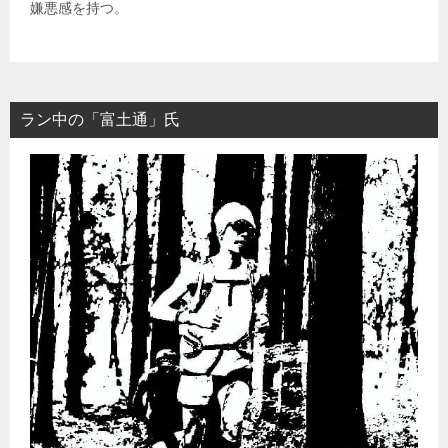
嫌悪感を持つ。
ラン中の「富土通」氏