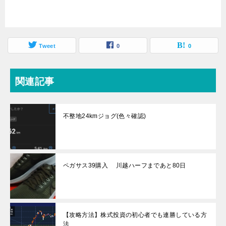
Tweet
0
0
関連記事
不整地24kmジョグ(色々確認)
ペガサス39購入 川越ハーフまであと80日
【攻略方法】株式投資の初心者でも連勝している方
法