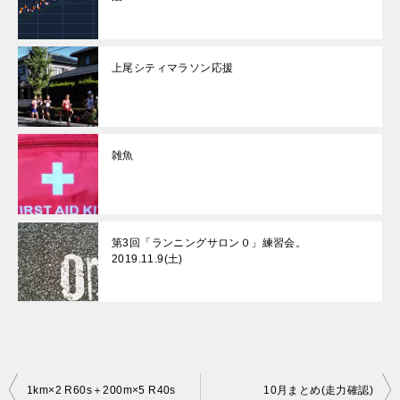
上尾シティマラソン応援
雑魚
第3回「ランニングサロン０」練習会。
2019.11.9(土)
投
1km×2 R60s＋200m×5 R40s
10月まとめ(走力確認)