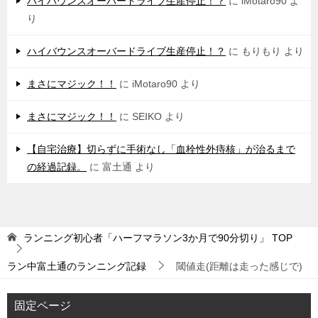
ハイバウンスオーバードライブ生産停止！？
に
iMotaro90
よ
り
ハイバウンスオーバードライブ生産停止！？
に
もりもり
より
まさにマジック！！
に
iMotaro90
より
まさにマジック！！
に
SEIKO
より
【自宅治療】切らずに手術なし「血栓性外痔核」が治るまで
の経過記録。
に
富土通
より
ランニング初心者「ハーフマラソン3か月で90分切り」
TOP
ラン中富土通のランニング記録
閾値走(距離は走った感じで)
固定ページ