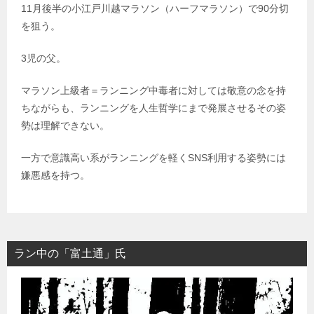
11月後半の小江戸川越マラソン（ハーフマラソン）で90分切
を狙う。
3児の父。
マラソン上級者＝ランニング中毒者に対しては敬意の念を持
ちながらも、ランニングを人生哲学にまで発展させるその姿
勢は理解できない。
一方で意識高い系がランニングを軽くSNS利用する姿勢には
嫌悪感を持つ。
ラン中の「富土通」氏