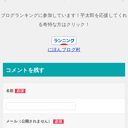
稿
ナ
ブログランキングに参加しています！芋太郎を応援してくれ
ビ
る奇特な方はクリック！
ゲ
ー
にほんブログ村
シ
ョ
ン
コメントを残す
名前
必須
メール（公開されません）
必須