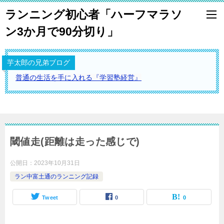
ランニング初心者「ハーフマラソ
ン3か月で90分切り」
芋太郎の兄弟ブログ
普通の生活を手に入れる『学習塾経営』
閾値走(距離は走った感じで)
公開日：
2023年10月31日
ラン中富土通のランニング記録
Tweet
0
0