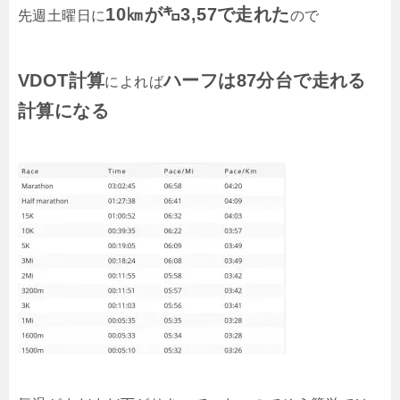
10㎞が㌔3,57で走れた
先週土曜日に
ので
VDOT計算
ハーフは87分台で走れる
によれば
計算になる