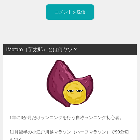
iMotaro（芋太郎）とは何ヤツ？
1年に3か月だけランニングを行う自称ランニング初心者。
11月後半の小江戸川越マラソン（ハーフマラソン）で90分切
を狙う。