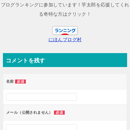
ナ
ブログランキングに参加しています！芋太郎を応援してくれ
ビ
る奇特な方はクリック！
ゲ
ー
にほんブログ村
シ
ョ
ン
コメントを残す
名前
必須
メール（公開されません）
必須