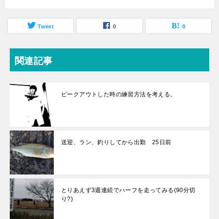
Tweet
0
0
関連記事
ピークアウトした時の練習方法を考える。
送迎、ラン、釣りしてから出勤 25日前
とりあえず3週連続でハーフを走ってみる(90分切
り?)