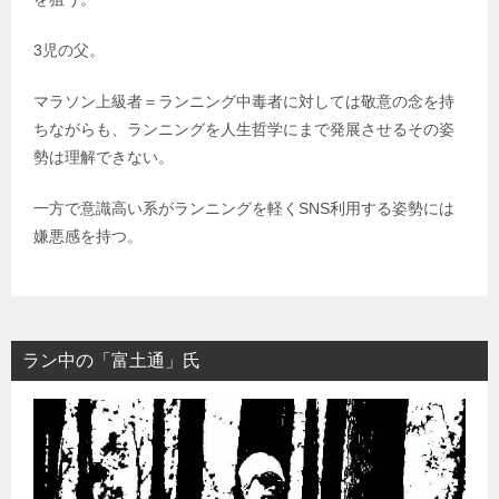
3児の父。
マラソン上級者＝ランニング中毒者に対しては敬意の念を持
ちながらも、ランニングを人生哲学にまで発展させるその姿
勢は理解できない。
一方で意識高い系がランニングを軽くSNS利用する姿勢には
嫌悪感を持つ。
ラン中の「富土通」氏