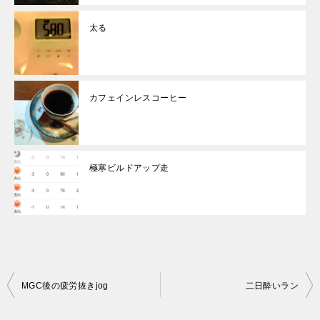
太る
カフェインレスコーヒー
極寒ビルドアップ走
投
MGC後の疲労抜きjog
二日酔いラン
稿