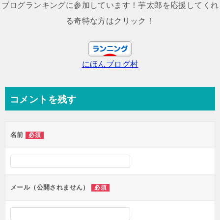
ナ
ブログランキングに参加しています！芋太郎を応援してくれ
ビ
る奇特な方はクリック！
ゲ
ー
にほんブログ村
シ
ョ
ン
コメントを残す
名前
必須
メール（公開されません）
必須