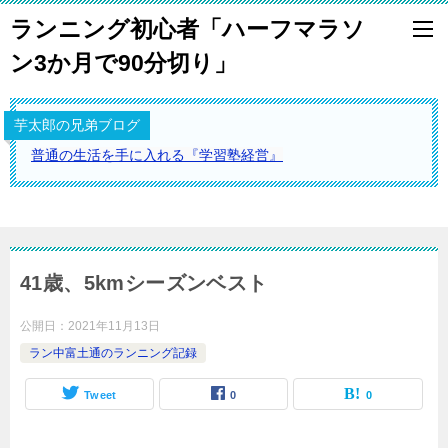
ランニング初心者「ハーフマラソ
ン3か月で90分切り」
芋太郎の兄弟ブログ
普通の生活を手に入れる『学習塾経営』
41歳、5kmシーズンベスト
公開日：
2021年11月13日
ラン中富土通のランニング記録
Tweet
0
0