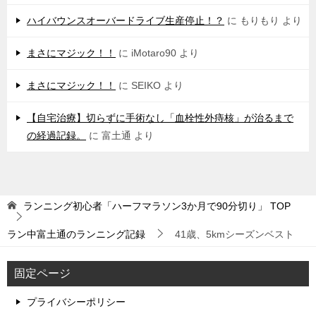
ハイバウンスオーバードライブ生産停止！？
に
もりもり
より
まさにマジック！！
に
iMotaro90
より
まさにマジック！！
に
SEIKO
より
【自宅治療】切らずに手術なし「血栓性外痔核」が治るまで
の経過記録。
に
富土通
より
ランニング初心者「ハーフマラソン3か月で90分切り」
TOP
ラン中富土通のランニング記録
41歳、5kmシーズンベスト
固定ページ
プライバシーポリシー