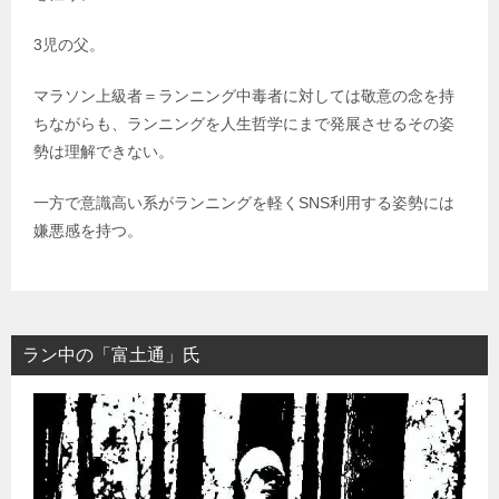
3児の父。
マラソン上級者＝ランニング中毒者に対しては敬意の念を持
ちながらも、ランニングを人生哲学にまで発展させるその姿
勢は理解できない。
一方で意識高い系がランニングを軽くSNS利用する姿勢には
嫌悪感を持つ。
ラン中の「富土通」氏