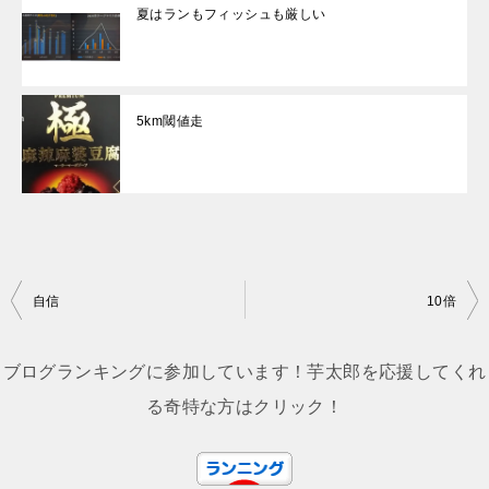
夏はランもフィッシュも厳しい
5km閾値走
投
自信
10倍
稿
ナ
ブログランキングに参加しています！芋太郎を応援してくれ
ビ
る奇特な方はクリック！
ゲ
ー