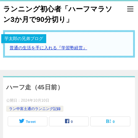
ランニング初心者「ハーフマラソ
ン3か月で90分切り」
芋太郎の兄弟ブログ
普通の生活を手に入れる『学習塾経営』
ハーフ走（45日前）
公開日：
2024年10月10日
ラン中富土通のランニング記録
Tweet
0
0