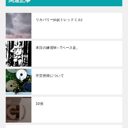
関連記事
リカバリーjog(トレッドミル)
本日の練習M～Tペース走。
不労所得について
10倍