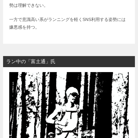
勢は理解できない。
一方で意識高い系がランニングを軽くSNS利用する姿勢には
嫌悪感を持つ。
ラン中の「富土通」氏