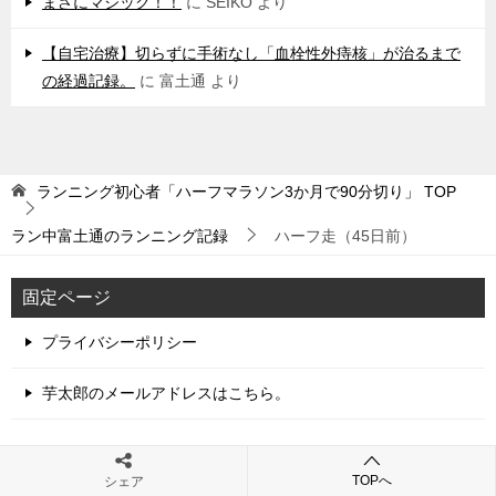
まさにマジック！！
に
SEIKO
より
【自宅治療】切らずに手術なし「血栓性外痔核」が治るまで
の経過記録。
に
富土通
より
ランニング初心者「ハーフマラソン3か月で90分切り」
TOP
ラン中富土通のランニング記録
ハーフ走（45日前）
固定ページ
プライバシーポリシー
芋太郎のメールアドレスはこちら。
TOPへ
シェア