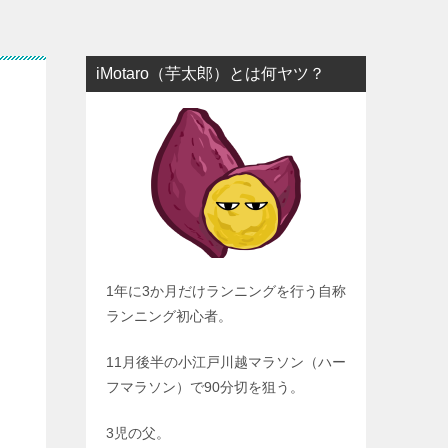
iMotaro（芋太郎）とは何ヤツ？
1年に3か月だけランニングを行う自称
ランニング初心者。
11月後半の小江戸川越マラソン（ハー
フマラソン）で90分切を狙う。
3児の父。