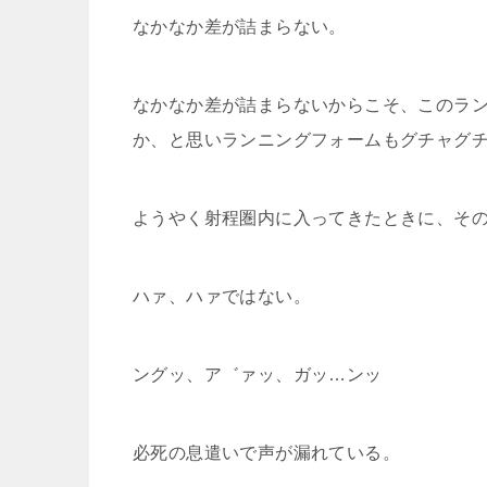
なかなか差が詰まらない。
なかなか差が詰まらないからこそ、このラン
か、と思いランニングフォームもグチャグ
ようやく射程圏内に入ってきたときに、そ
ハァ、ハァではない。
ングッ、ア゛ァッ、ガッ…ンッ
必死の息遣いで声が漏れている。