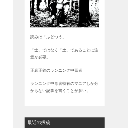
読みは「ふどつう」
「士」ではなく「土」であることに注
意が必要。
正真正銘のランニング中毒者
ランニング中毒者特有のマニアしか分
からない記事を書くことが多い。
最近の投稿