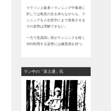
マラソン上級者＝ランニング中毒者に
対しては敬意の念を持ちながらも、ラ
ンニングを人生哲学にまで発展させる
その姿勢は理解できない。
一方で意識高い系がランニングを軽く
SNS利用する姿勢には嫌悪感を持つ。
ラン中の「富土通」氏