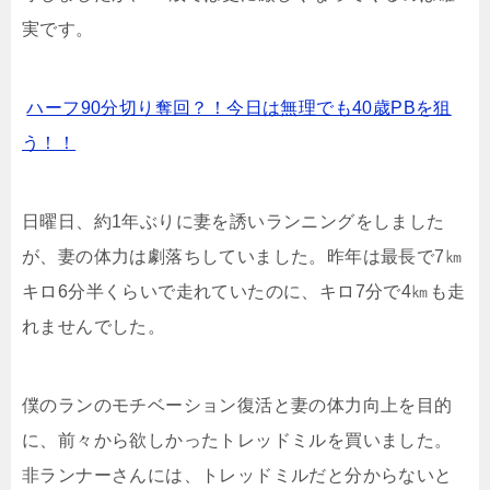
実です。
ハーフ90分切り奪回？！今日は無理でも40歳PBを狙
う！！
日曜日、約
1
年ぶりに妻を誘いランニングをしました
が、妻の体力は劇落ちしていました。昨年は最長で
7
㎞
キロ
6
分半くらいで走れていたのに、キロ
7
分で
4
㎞も走
れませんでした。
僕のランのモチベーション復活と妻の体力向上を目的
に、前々から欲しかったトレッドミルを買いました。
非ランナーさんには、トレッドミルだと分からないと