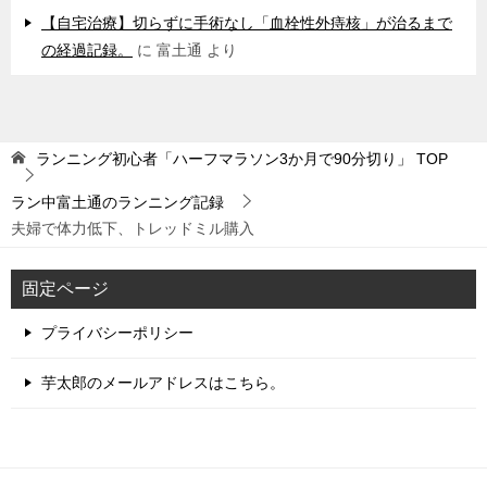
【自宅治療】切らずに手術なし「血栓性外痔核」が治るまで
の経過記録。
に
富土通
より
ランニング初心者「ハーフマラソン3か月で90分切り」
TOP
ラン中富土通のランニング記録
夫婦で体力低下、トレッドミル購入
固定ページ
プライバシーポリシー
芋太郎のメールアドレスはこちら。