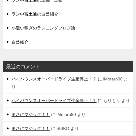
ラン中富土通の主義・主張
ラン中富土通の自己紹介
小遣い稼ぎのランニングブログ論
自己紹介
最近のコメント
ハイバウンスオーバードライブ生産停止！？
に
iMotaro90
よ
り
ハイバウンスオーバードライブ生産停止！？
に
もりもり
より
まさにマジック！！
に
iMotaro90
より
まさにマジック！！
に
SEIKO
より