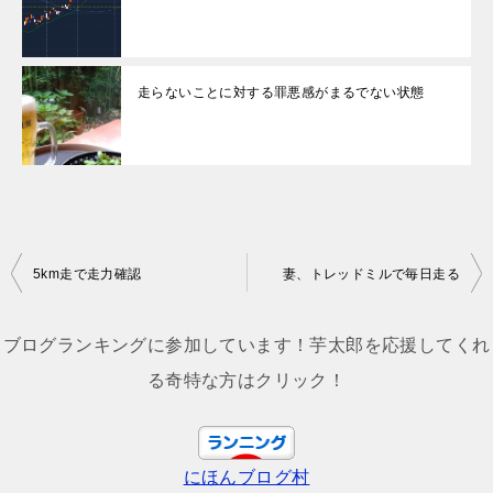
走らないことに対する罪悪感がまるでない状態
投
5km走で走力確認
妻、トレッドミルで毎日走る
稿
ナ
ブログランキングに参加しています！芋太郎を応援してくれ
ビ
る奇特な方はクリック！
ゲ
ー
にほんブログ村
シ