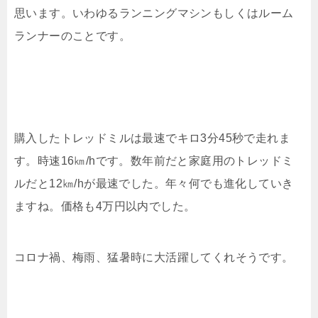
思います。いわゆるランニングマシンもしくはルーム
ランナーのことです。
購入したトレッドミルは最速でキロ
3
分
45
秒で走れま
す。時速
16
㎞
/h
です。数年前だと家庭用のトレッドミ
ルだと
12
㎞
/h
が最速でした。年々何でも進化していき
ますね。価格も
4
万円以内でした。
コロナ禍、梅雨、猛暑時に大活躍してくれそうです。