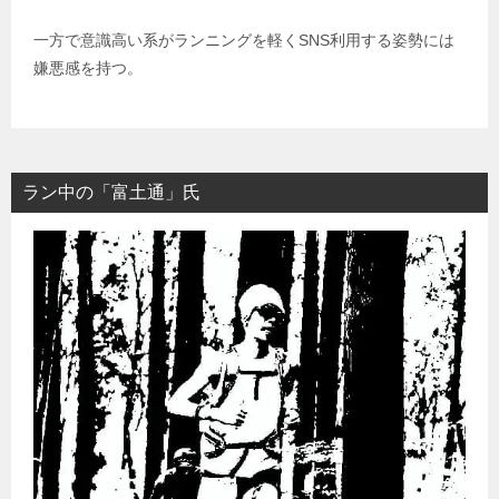
一方で意識高い系がランニングを軽くSNS利用する姿勢には
嫌悪感を持つ。
ラン中の「富土通」氏