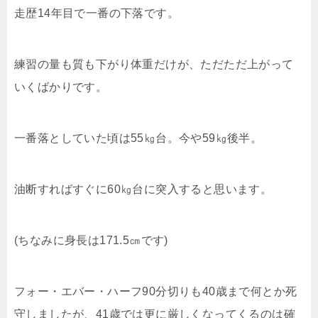
走歴
14
年目で一番の下落です。
練習の量も質も下がり体重だけが、ただただ上がって
いくばかりです。
一番落としていた頃は
55
㎏台。今や
59
㎏後半。
油断すればすぐに
60
㎏台に突入すると思います。
(
ちなみに身長は
171.5
㎝です
)
フォー・エバー・ハーフ
90
分切りも
40
歳まで何とか死
守しましたが、
41
歳では更に厳しくなってくるのは確