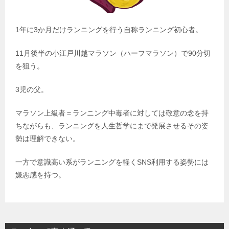
1年に3か月だけランニングを行う自称ランニング初心者。
11月後半の小江戸川越マラソン（ハーフマラソン）で90分切
を狙う。
3児の父。
マラソン上級者＝ランニング中毒者に対しては敬意の念を持
ちながらも、ランニングを人生哲学にまで発展させるその姿
勢は理解できない。
一方で意識高い系がランニングを軽くSNS利用する姿勢には
嫌悪感を持つ。