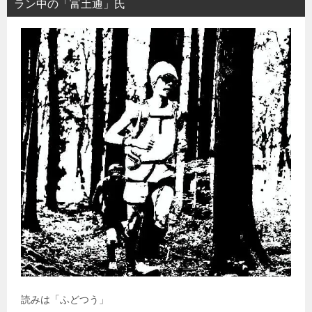
ラン中の「富土通」氏
読みは「ふどつう」