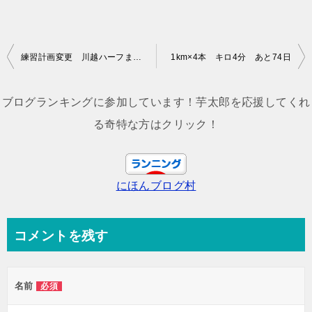
投
練習計画変更 川越ハーフまであと77日
1km×4本 キロ4分 あと74日
稿
ナ
ブログランキングに参加しています！芋太郎を応援してくれ
ビ
る奇特な方はクリック！
ゲ
ー
にほんブログ村
シ
ョ
ン
コメントを残す
名前
必須