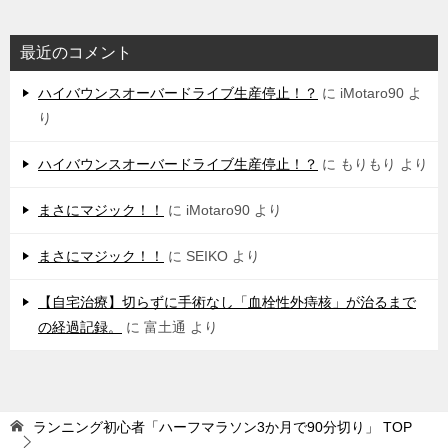
最近のコメント
ハイバウンスオーバードライブ生産停止！？
に
iMotaro90
よ
り
ハイバウンスオーバードライブ生産停止！？
に
もりもり
より
まさにマジック！！
に
iMotaro90
より
まさにマジック！！
に
SEIKO
より
【自宅治療】切らずに手術なし「血栓性外痔核」が治るまで
の経過記録。
に
富土通
より
ランニング初心者「ハーフマラソン3か月で90分切り」
TOP