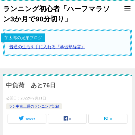
ランニング初心者「ハーフマラソ
ン3か月で90分切り」
芋太郎の兄弟ブログ
普通の生活を手に入れる『学習塾経営』
中負荷 あと76日
公開日：
2022年9月11日
ラン中富土通のランニング記録
Tweet
0
0