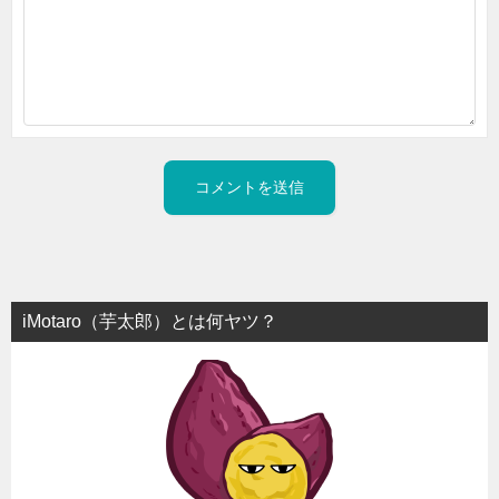
iMotaro（芋太郎）とは何ヤツ？